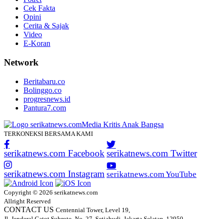
Cek Fakta
Opini
Cerita & Sajak
Video
E-Koran
Network
Beritabaru.co
Bolinggo.co
progresnews.id
Pantura7.com
TERKONEKSI BERSAMA KAMI
serikatnews.com Facebook
serikatnews.com Twitter
serikatnews.com Instagram
serikatnews.com YouTube
Copyright © 2026 serikatnews.com
Allright Reserved
CONTACT US
Centennial Tower, Level 19,
Jl. Jenderal Gatot Subroto, No. 27, Setiabudi, Jakarta Selatan, 12950