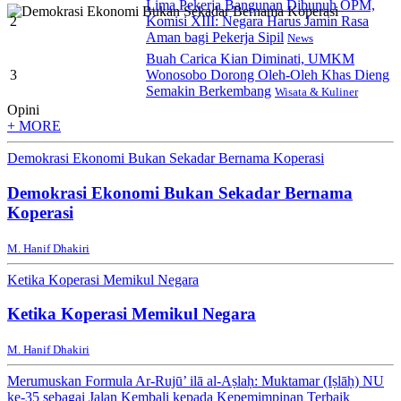
Lima Pekerja Bangunan Dibunuh OPM,
2
Komisi XIII: Negara Harus Jamin Rasa
Aman bagi Pekerja Sipil
News
Buah Carica Kian Diminati, UMKM
3
Wonosobo Dorong Oleh-Oleh Khas Dieng
Semakin Berkembang
Wisata & Kuliner
Opini
+ MORE
Demokrasi Ekonomi Bukan Sekadar Bernama Koperasi
Demokrasi Ekonomi Bukan Sekadar Bernama
Koperasi
M. Hanif Dhakiri
Ketika Koperasi Memikul Negara
Ketika Koperasi Memikul Negara
M. Hanif Dhakiri
Merumuskan Formula Ar-Rujū’ ilā al-Aṣlaḥ: Muktamar (Iṣlāḥ) NU
ke-35 sebagai Jalan Kembali kepada Kepemimpinan Terbaik