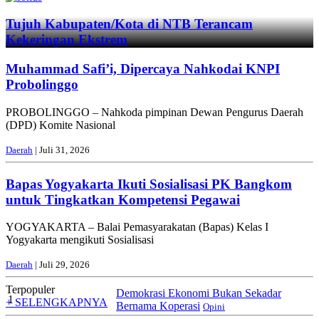
Tujuh Kabupaten/Kota di NTB Terancam
Kekeringan Ekstrem
Muhammad Safi’i, Dipercaya Nahkodai KNPI
Probolinggo
PROBOLINGGO – Nahkoda pimpinan Dewan Pengurus Daerah
(DPD) Komite Nasional
Daerah
| Juli 31, 2026
Bapas Yogyakarta Ikuti Sosialisasi PK Bangkom
untuk Tingkatkan Kompetensi Pegawai
YOGYAKARTA – Balai Pemasyarakatan (Bapas) Kelas I
Yogyakarta mengikuti Sosialisasi
Daerah
| Juli 29, 2026
Terpopuler
Demokrasi Ekonomi Bukan Sekadar
1
+ SELENGKAPNYA
Bernama Koperasi
Opini