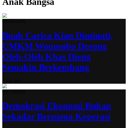
Anak Bangsa
HEADLINE
Buah Carica Kian Diminati,
UMKM Wonosobo Dorong
Oleh-Oleh Khas Dieng
Semakin Berkembang
2 hari lalu
HEADLINE
Demokrasi Ekonomi Bukan
Sekadar Bernama Koperasi