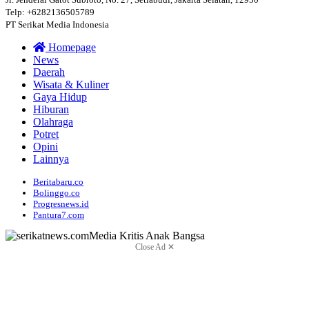
Telp: +6282136505789
PT Serikat Media Indonesia
Homepage
News
Daerah
Wisata & Kuliner
Gaya Hidup
Hiburan
Olahraga
Potret
Opini
Lainnya
Beritabaru.co
Bolinggo.co
Progresnews.id
Pantura7.com
Close Ad ✕