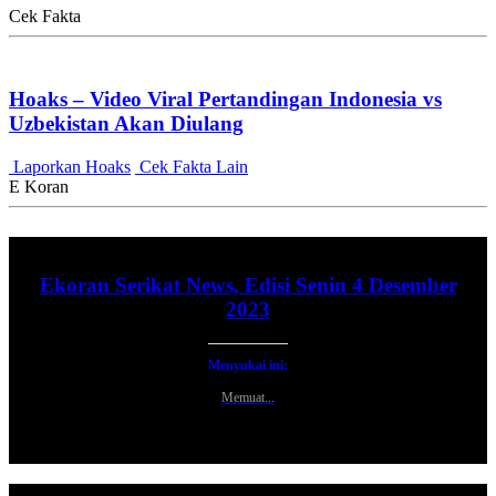
Cek Fakta
Hoaks – Video Viral Pertandingan Indonesia vs
Uzbekistan Akan Diulang
Laporkan Hoaks
Cek Fakta Lain
E Koran
Ekoran Serikat News, Edisi Senin 4 Desember
2023
Menyukai ini:
Memuat...