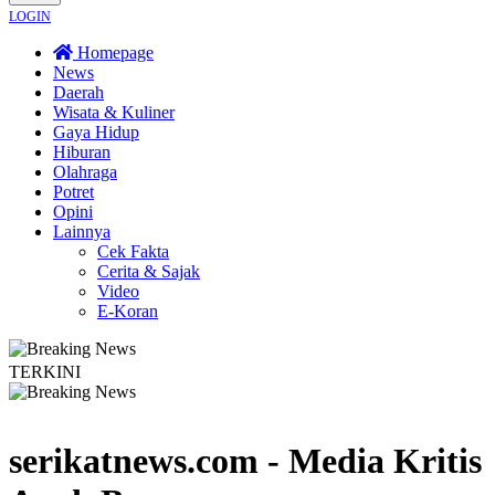
LOGIN
Homepage
News
Daerah
Wisata & Kuliner
Gaya Hidup
Hiburan
Olahraga
Potret
Opini
Lainnya
Cek Fakta
Cerita & Sajak
Video
E-Koran
TERKINI
s Dieng Semakin Berkembang
Demokrasi Ekonomi Bukan Sekadar Bernama 
serikatnews.com - Media Kritis