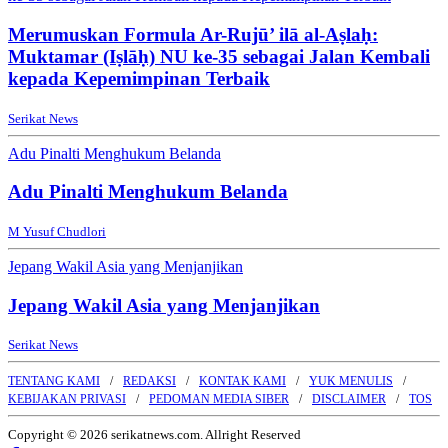
Merumuskan Formula Ar-Rujū’ ilā al-Aṣlaḥ:
Muktamar (Iṣlāḥ) NU ke-35 sebagai Jalan Kembali
kepada Kepemimpinan Terbaik
Serikat News
Adu Pinalti Menghukum Belanda
Adu Pinalti Menghukum Belanda
M Yusuf Chudlori
Jepang Wakil Asia yang Menjanjikan
Jepang Wakil Asia yang Menjanjikan
Serikat News
TENTANG KAMI
REDAKSI
KONTAK KAMI
YUK MENULIS
KEBIJAKAN PRIVASI
PEDOMAN MEDIA SIBER
DISCLAIMER
TOS
Copyright © 2026 serikatnews.com. Allright Reserved