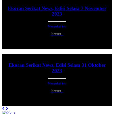
Ekoran Serikat News, Edisi Selasa 7 November
2023
Menyukai ini:
Memuat...
Ekoran Serikat News, Edisi Selasa 31 Oktober
2023
Menyukai ini:
Memuat...
Previous
Next