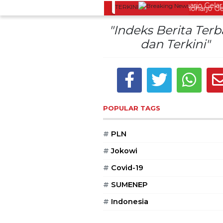
TERKINI
Lestarikan Tradisi Leluhur, Warga Dayakan Sardonoharjo Gelar 
"Indeks Berita Ter
dan Terkini"
POPULAR TAGS
#
PLN
#
Jokowi
#
Covid-19
#
SUMENEP
#
Indonesia