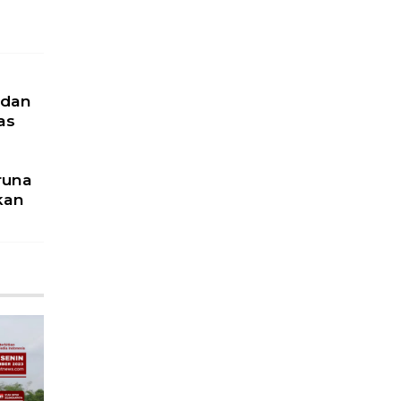
 dan
as
runa
kan
u