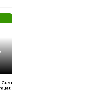
unan
r,
i
 Guru
rkuat
n