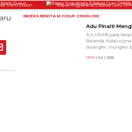
Merti Dusun
Bapas Yogyakarta Edukasi Guru SMKN 1
baru
INDEKS BERITA
M YUSUF CHUDLORI
Adu Pinalti Men
JULUKAN juara tanp
Belanda. Kalau cuma s
tersingkir, mungkin 
OPINI
| Juli 1, 2026