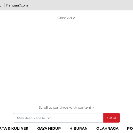
d
Pantura7.com
Close Ad ✕
Scroll to continue with content ↓
CARI
ATA & KULINER
GAYA HIDUP
HIBURAN
OLAHRAGA
PO