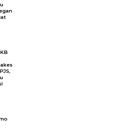
ru
yegan
uat
u
PKB
Nakes
PJS,
ku
si
omo