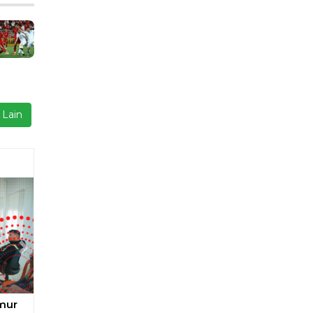
 Lain
Next
pa