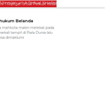
 Seyegan untuk Perkuat Kesadaran Hukum
Legislato
ghukum Belanda
a mahkota makin melekat pada
ekali tampil di Piala Dunia lalu
bisa dimaklumi