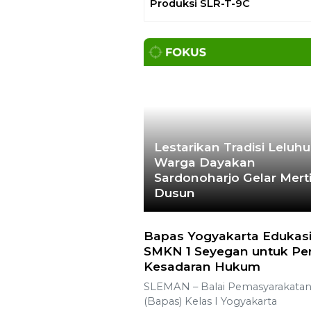
Ajak Media Diskusi Pembang
Proyek PLTP Dieng Unit 2
Lestarikan Tradisi Leluhu
Warga Dayakan
Sardonoharjo Gelar Mert
Dusun
Bapas Yogyakarta Edukasi
SMKN 1 Seyegan untuk Pe
Kesadaran Hukum
SLEMAN – Balai Pemasyarakata