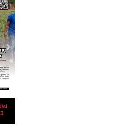
Next
isi
23