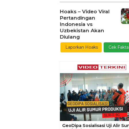
Hoaks – Video Viral
Pertandingan
Indonesia vs
Uzbekistan Akan
Diulang
Laporkan Hoaks
Cek Fakta
Previous
Gelar Media Gathering, Geodi