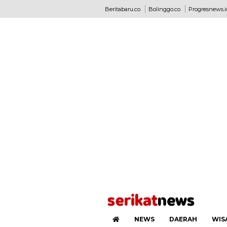
Beritabaru.co
Bolinggo.co
Progresnews.i
NEWS
DAERAH
WIS