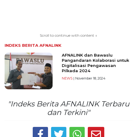
TERKONEKSI
BERSAMA
Scroll to continue with content ↓
KAMI
INDEKS BERITA
AFNALINK
AFNALINK dan Bawaslu
Pangandaran Kolaborasi untuk
Digitalisasi Pengawasan
Pilkada 2024
NEWS
| November 18, 2024
"Indeks Berita AFNALINK Terbaru
Copyright
dan Terkini"
©
2026
serikatnews.com
Allright