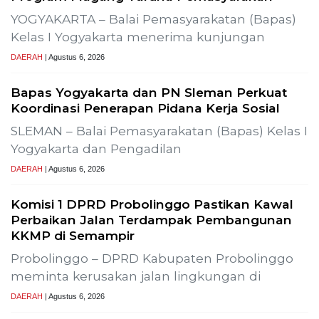
osialisasi Uji Alir Sumur Produksi SLR-T-
Previous
Next
Gelar Media G
Pembangunan