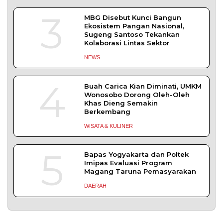
SLEMAN – Balai Pemasyarakatan (Bapas) Kelas I
Yogyakarta dan Pengadilan
DAERAH
| Agustus 6, 2026
Komisi 1 DPRD Probolinggo Pastikan Kawal
Perbaikan Jalan Terdampak Pembangunan
KKMP di Semampir
Probolinggo – DPRD Kabupaten Probolinggo
meminta kerusakan jalan lingkungan di
DAERAH
| Agustus 6, 2026
TERPOPULER
+ SELENGKAPNYA