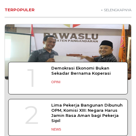
Lestarikan Tradisi Leluhur, Warga Dayakan
Sardonoharjo Gelar Merti Dusun
Bapas Yogyakarta Edukasi Guru SMKN 1
Seyegan untuk Perkuat Kesadaran Hukum
SLEMAN – Balai Pemasyarakatan (Bapas) Kelas I
Yogyakarta memberikan edukasi
DAERAH
| Agustus 7, 2026
Bapas Yogyakarta dan Poltek Imipas Evaluasi
Program Magang Taruna Pemasyarakan
YOGYAKARTA – Balai Pemasyarakatan (Bapas)
Kelas I Yogyakarta menerima kunjungan
DAERAH
| Agustus 6, 2026
Bapas Yogyakarta dan PN Sleman Perkuat
Koordinasi Penerapan Pidana Kerja Sosial