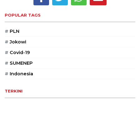
Reserved
POPULAR TAGS
CONTACT
US
#
PLN
Centennial
Tower,
#
Jokowi
Level
#
Covid-19
19,
Jl.
#
SUMENEP
Jenderal
Gatot
#
Indonesia
Subroto,
No.
TERKINI
27,
Setiabudi,
Jakarta
Selatan,
12950
Telp:
+6282136505789