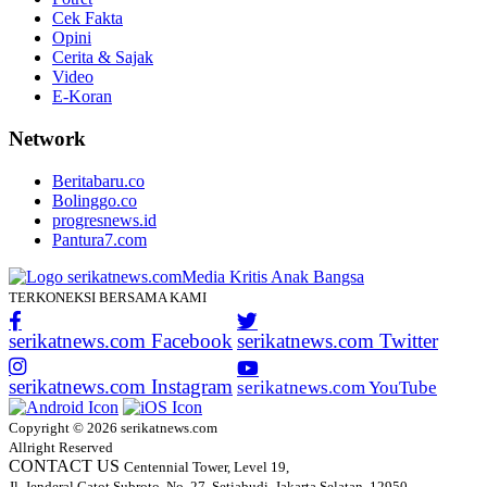
Cek Fakta
Opini
Cerita & Sajak
Video
E-Koran
Network
Beritabaru.co
Bolinggo.co
progresnews.id
Pantura7.com
TERKONEKSI BERSAMA KAMI
serikatnews.com Facebook
serikatnews.com Twitter
serikatnews.com Instagram
serikatnews.com YouTube
Copyright © 2026 serikatnews.com
Allright Reserved
CONTACT US
Centennial Tower, Level 19,
Jl. Jenderal Gatot Subroto, No. 27, Setiabudi, Jakarta Selatan, 12950