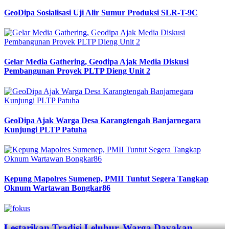
GeoDipa Sosialisasi Uji Alir Sumur Produksi SLR-T-9C
Gelar Media Gathering, Geodipa Ajak Media Diskusi
Pembangunan Proyek PLTP Dieng Unit 2
GeoDipa Ajak Warga Desa Karangtengah Banjarnegara
Kunjungi PLTP Patuha
Kepung Mapolres Sumenep, PMII Tuntut Segera Tangkap
Oknum Wartawan Bongkar86
Previous
Next
Lestarikan Tradisi Leluhur, Warga Dayakan