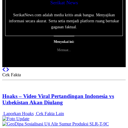
Serikat News
SerikatNews.com adalah media kritis anak bangsa. Menyajikan
informasi secara akurat. Serta setia menjadi platform ruang bertukar
gagasan faktual.
Menyukai ini:
Memuat...
Previous
Next
Cek Fakta
Hoaks – Video Viral Pertandingan Indonesia vs
Uzbekistan Akan Diulang
Laporkan Hoaks
Cek Fakta Lain