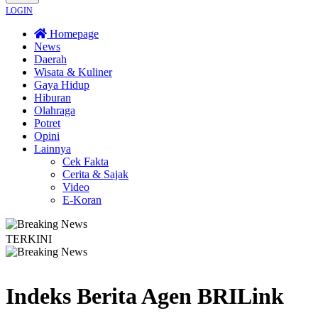
LOGIN
Homepage
News
Daerah
Wisata & Kuliner
Gaya Hidup
Hiburan
Olahraga
Potret
Opini
Lainnya
Cek Fakta
Cerita & Sajak
Video
E-Koran
TERKINI
un
Bapas Yogyakarta Edukasi Guru SMKN 1 Seyegan untuk Perkuat Kesadar
Indeks Berita
Agen BRILink