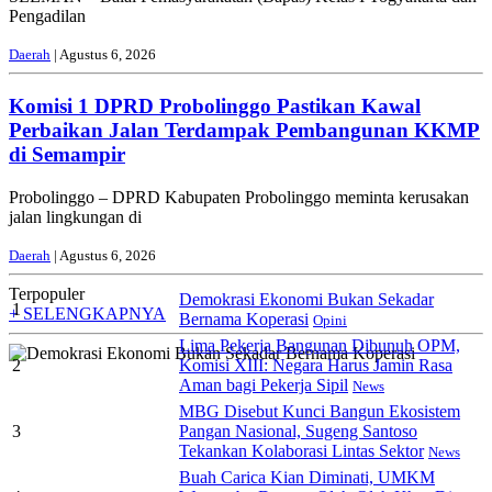
Pengadilan
Daerah
| Agustus 6, 2026
Komisi 1 DPRD Probolinggo Pastikan Kawal
Perbaikan Jalan Terdampak Pembangunan KKMP
di Semampir
Probolinggo – DPRD Kabupaten Probolinggo meminta kerusakan
jalan lingkungan di
Daerah
| Agustus 6, 2026
Terpopuler
Demokrasi Ekonomi Bukan Sekadar
1
+ SELENGKAPNYA
Bernama Koperasi
Opini
Lima Pekerja Bangunan Dibunuh OPM,
2
Komisi XIII: Negara Harus Jamin Rasa
Aman bagi Pekerja Sipil
News
MBG Disebut Kunci Bangun Ekosistem
3
Pangan Nasional, Sugeng Santoso
Tekankan Kolaborasi Lintas Sektor
News
Buah Carica Kian Diminati, UMKM