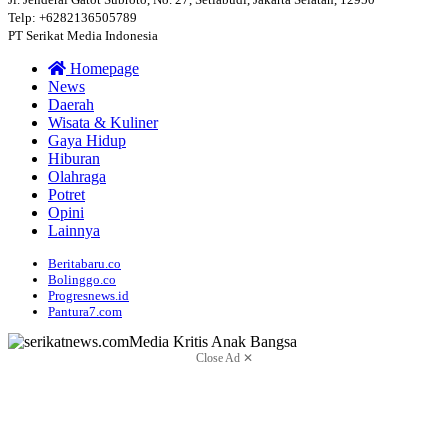
Telp: +6282136505789
PT Serikat Media Indonesia
Homepage
News
Daerah
Wisata & Kuliner
Gaya Hidup
Hiburan
Olahraga
Potret
Opini
Lainnya
Beritabaru.co
Bolinggo.co
Progresnews.id
Pantura7.com
Close Ad ✕