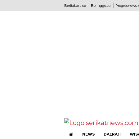
Beritabaru.co
Bolinggo.co
Progresnews.i
NEWS
DAERAH
WIS