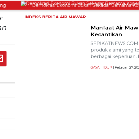
Demokrasi Ekonomi Bukan Sekadar Bernama Koperas
r
INDEKS BERITA
AIR MAWAR
an
Manfaat Air Maw
Kecantikan
SERIKATNEWS.COM – 
produk alami yang t
berbagai keperluan,
GAYA HIDUP
| Februari 27, 2