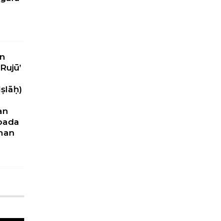
n
Rujū’
ṣlāḥ)
an
pada
nan