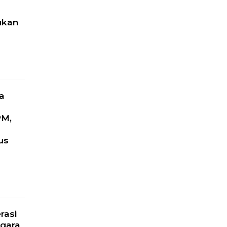
ukan
a
PM,
us
l
rasi
gara