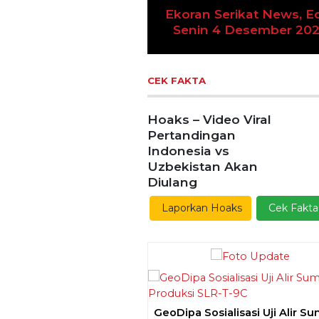
 Serikat News, Edisi
n 4 Desember 2023
Previous
Ekoran Serikat News, Ed
Kamis 9 November 20