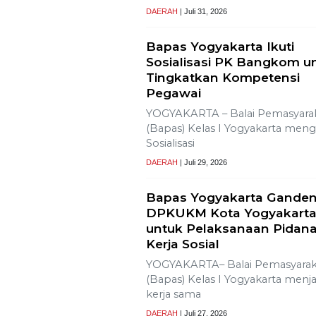
Tujuh Kabupaten/Kota di
NTB Terancam Kekering
Ekstrem
Muhammad Safi’i, Diperca
Nahkodai KNPI Proboling
PROBOLINGGO – Nahkoda pim
Dewan Pengurus Daerah (DPD)
Komite Nasional
DAERAH
| Juli 31, 2026