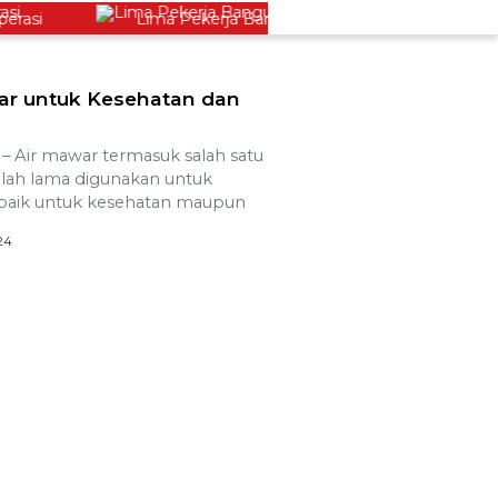
i
Lima Pekerja Bangunan Dibunuh OPM, Komisi XIII: 
ar untuk Kesehatan dan
Air mawar termasuk salah satu
elah lama digunakan untuk
 baik untuk kesehatan maupun
024