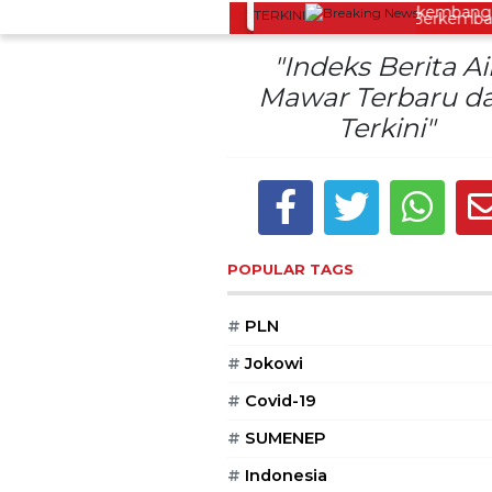
TERKINI
onosobo Dorong Oleh-Oleh Khas Dieng Semakin Berkembang
"Indeks Berita Ai
Mawar Terbaru d
Terkini"
POPULAR TAGS
#
PLN
#
Jokowi
#
Covid-19
#
SUMENEP
#
Indonesia