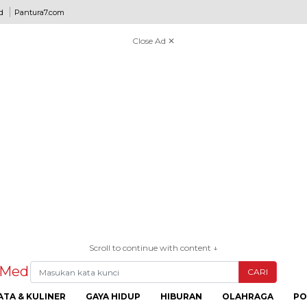
d
Pantura7.com
Close Ad ✕
Scroll to continue with content ↓
CARI
ATA & KULINER
GAYA HIDUP
HIBURAN
OLAHRAGA
PO