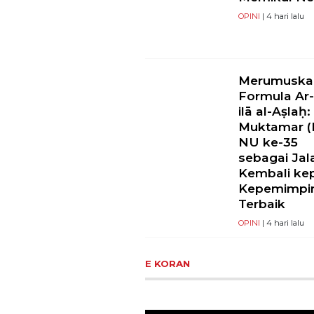
OPINI
| 4 hari lalu
Merumuska
Formula Ar-
ilā al-Aṣlaḥ:
Muktamar (I
NU ke-35
sebagai Jal
Kembali ke
Kepemimpi
Terbaik
OPINI
| 4 hari lalu
E KORAN