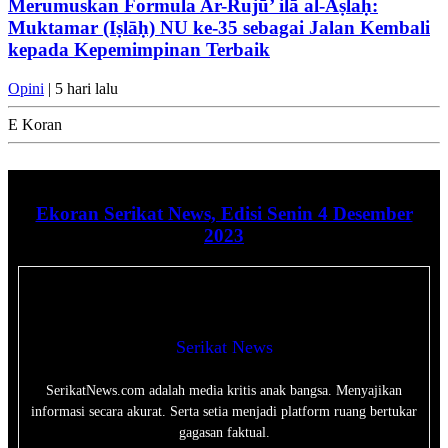
Merumuskan Formula Ar-Rujū’ ilā al-Aṣlaḥ:
Muktamar (Iṣlāḥ) NU ke-35 sebagai Jalan Kembali
kepada Kepemimpinan Terbaik
Opini
| 5 hari lalu
E Koran
Ekoran Serikat News, Edisi Senin 4 Desember
2023
Serikat News
SerikatNews.com adalah media kritis anak bangsa. Menyajikan
informasi secara akurat. Serta setia menjadi platform ruang bertukar
gagasan faktual.