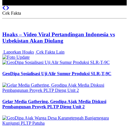
Previous
Next
Cek Fakta
Hoaks – Video Viral Pertandingan Indonesia vs
Uzbekistan Akan Diulang
Laporkan Hoaks
Cek Fakta Lain
GeoDipa Sosialisasi Uji Alir Sumur Produksi SLR-T-9C
Gelar Media Gathering, Geodipa Ajak Media Diskusi
Pembangunan Proyek PLTP Dieng Unit 2