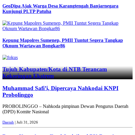
GeoDipa Ajak Warga Desa Karangtengah Banjarnegara
Kunjungi PLTP Patuha
Kepung Mapolres Sumenep, PMII Tuntut Segera Tangkap
Oknum Wartawan Bongkar86
Previous
Next
Tujuh Kabupaten/Kota di NTB Terancam
Kekeringan Ekstrem
Muhammad Safi’i, Dipercaya Nahkodai KNPI
Probolinggo
PROBOLINGGO – Nahkoda pimpinan Dewan Pengurus Daerah
(DPD) Komite Nasional
Daerah
| Juli 31, 2026