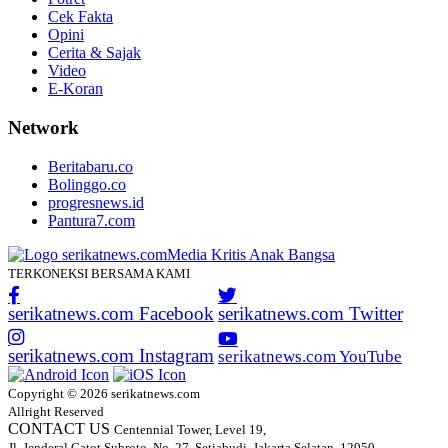
Cek Fakta
Opini
Cerita & Sajak
Video
E-Koran
Network
Beritabaru.co
Bolinggo.co
progresnews.id
Pantura7.com
TERKONEKSI BERSAMA KAMI
serikatnews.com Facebook
serikatnews.com Twitter
serikatnews.com Instagram
serikatnews.com YouTube
Copyright © 2026 serikatnews.com
Allright Reserved
CONTACT US
Centennial Tower, Level 19,
Jl. Jenderal Gatot Subroto, No. 27, Setiabudi, Jakarta Selatan, 12950