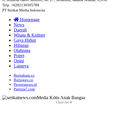
Telp: +6282136505789
PT Serikat Media Indonesia
Homepage
News
Daerah
Wisata & Kuliner
Gaya Hidup
Hiburan
Olahraga
Potret
Opini
Lainnya
Beritabaru.co
Bolinggo.co
Progresnews.id
Pantura7.com
Close Ad ✕