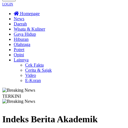
LOGIN
Homepage
News
Daerah
Wisata & Kuliner
Gaya Hidup
Hiburan
Olahraga
Potret
Opini
Lainnya
Cek Fakta
Cerita & Sajak
Video
E-Koran
TERKINI
 UMKM Wonosobo Dorong Oleh-Oleh Khas Dieng Semakin Berkembang
Demokr
Indeks Berita
Akademik