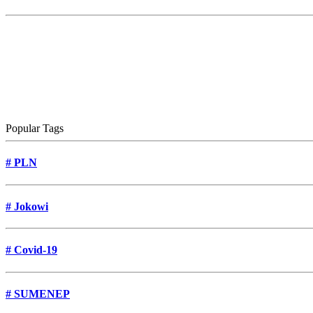
Popular Tags
#
PLN
#
Jokowi
#
Covid-19
#
SUMENEP