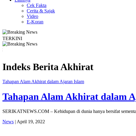
Cek Fakta
Cerita & Sajak
Video
E-Koran
TERKINI
Legislator PKB Kecam Aksi Nirempati Nakes ke Pasien BPJS, Minta Pelaku Di
Indeks Berita
Akhirat
Tahapan Alam Akhirat dalam Ajaran Islam
Tahapan Alam Akhirat dalam A
SERIKATNEWS.COM – Kehidupan di dunia hanya bersifat sementara
News
| April 19, 2022