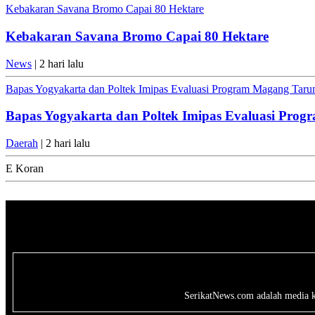
Kebakaran Savana Bromo Capai 80 Hektare
Kebakaran Savana Bromo Capai 80 Hektare
News
| 2 hari lalu
Bapas Yogyakarta dan Poltek Imipas Evaluasi Program Magang Tar
Bapas Yogyakarta dan Poltek Imipas Evaluasi Pro
Daerah
| 2 hari lalu
E Koran
SerikatNews.com adalah media kri