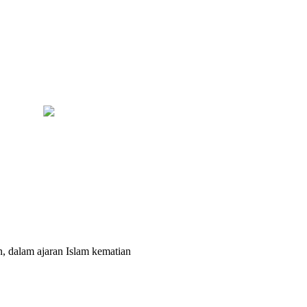
Bapas Yogyakarta dan Poltek Imipas Evaluasi Program Magang T
dalam ajaran Islam kematian