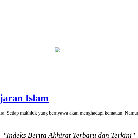
beri Sanksi Tegas
Kebakaran Savana Bromo Capai 80 Hektare
jaran Islam
. Setiap makhluk yang bernyawa akan menghadapi kematian. Namun, 
"Indeks Berita Akhirat Terbaru dan Terkini"