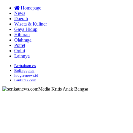
Homepage
News
Daerah
Wisata & Kuliner
Gaya Hidup
Hiburan
Olahraga
Potret
Opini
Lainnya
Beritabaru.co
Bolinggo.co
Progresnews.id
Pantura7.com