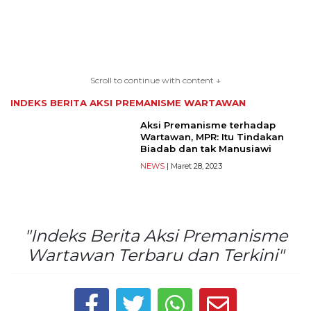
TERKONEKSI
BERSAMA
Scroll to continue with content ↓
KAMI
INDEKS BERITA
AKSI PREMANISME WARTAWAN
Aksi Premanisme terhadap
Wartawan, MPR: Itu Tindakan
Biadab dan tak Manusiawi
NEWS
| Maret 28, 2023
"Indeks Berita Aksi Premanisme
Copyright
Wartawan Terbaru dan Terkini"
©
2026
serikatnews.com
Allright