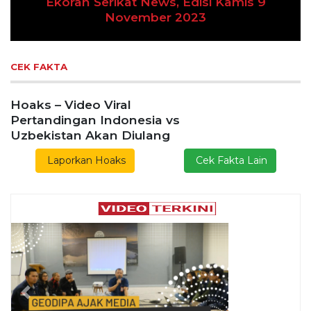
Ekoran Serikat News, Edisi Kamis 9
Previous
Next
November 2023
CEK FAKTA
Hoaks – Video Viral
Pertandingan Indonesia vs
Uzbekistan Akan Diulang
Laporkan Hoaks
Cek Fakta Lain
Previous
Next