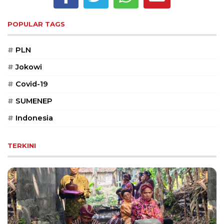
Reserved
POPULAR TAGS
CONTACT
US
#
PLN
Centennial
Tower,
#
Jokowi
Level
19,
#
Covid-19
Jl.
#
SUMENEP
Jenderal
Gatot
#
Indonesia
Subroto,
No.
TERKINI
27,
Setiabudi,
Jakarta
Selatan,
12950
Telp:
+6282136505789