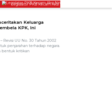
Legislator PKB Kecam Aksi Nirempati Nakes ke Pasien BPJS, M
nceritakan Keluarga
mbela KPK, Ini
Revisi UU No. 30 Tahun 2002
entuk penjarahan terhadap negara.
 bentuk kritikan