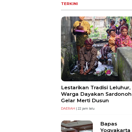
TERKINI
Lestarikan Tradisi Leluhur,
Warga Dayakan Sardonoh
Gelar Merti Dusun
DAERAH
| 22 jam lalu
Bapas
Yogyakarta