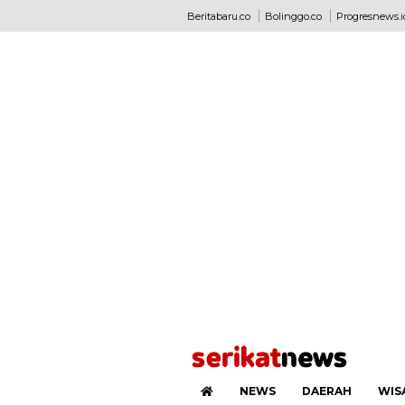
Beritabaru.co
Bolinggo.co
Progresnews.i
NEWS
DAERAH
WIS