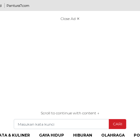
d
Pantura7.com
Close Ad ✕
Scroll to continue with content ↓
CARI
ATA & KULINER
GAYA HIDUP
HIBURAN
OLAHRAGA
PO