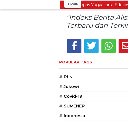
TERKINI
rjo Gelar Merti Dusun
Bapas Yogyakarta Edukasi Gu
"Indeks Berita Ali
Terbaru dan Terkin
POPULAR TAGS
#
PLN
#
Jokowi
#
Covid-19
#
SUMENEP
#
Indonesia