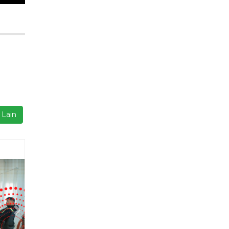
Next
isi
23