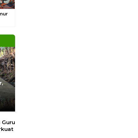
 Lain
Next
pa