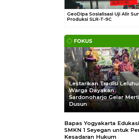
Hoaks – Video Viral
Pertandingan
Indonesia vs
Uzbekistan Akan
Diulang
Laporkan Hoaks
Cek Fakta
Previous
osialisasi Uji Alir Sumur
Gelar Media Gathering, Geodi