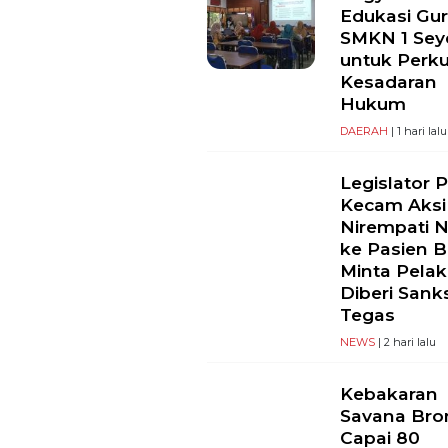
Edukasi Gu
SMKN 1 Se
untuk Perk
Kesadaran
Hukum
DAERAH
| 1 hari lalu
Legislator 
Kecam Aksi
Nirempati 
ke Pasien B
Minta Pela
Diberi Sank
Tegas
NEWS
| 2 hari lalu
Kebakaran
Savana Br
Capai 80