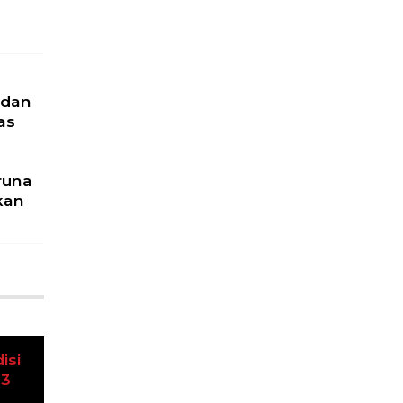
 dan
as
runa
kan
u