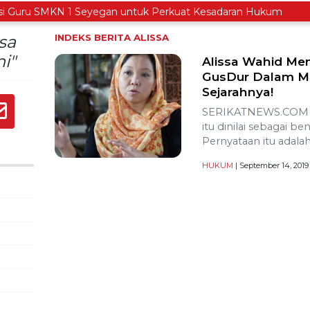
ru SMKN 1 Seyegan untuk Perkuat Kesadaran Hukum
ssa
INDEKS BERITA
ALISSA
i"
Alissa Wahid Me
GusDur Dalam Me
Sejarahnya!
SERIKATNEWS.COM – 
itu dinilai sebagai b
Pernyataan itu adalah
HUKUM
| September 14, 2019