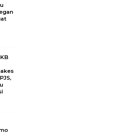
ru
yegan
uat
PKB
Nakes
PJS,
ku
si
omo