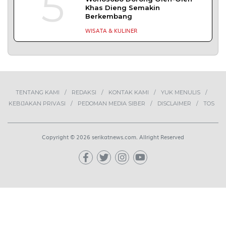
1
Demokrasi Ekonomi Bukan
Sekadar Bernama Koperasi
OPINI
2
MBG Disebut Kunci Bangun
Ekosistem Pangan Nasional,
Sugeng Santoso Tekankan
Kolaborasi Lintas Sektor
NEWS
3
Bapas Yogyakarta dan Poltek
Imipas Evaluasi Program
Magang Taruna Pemasyarakan
DAERAH
4
Lima Pekerja Bangunan Dibunuh
OPM, Komisi XIII: Negara Harus
Jamin Rasa Aman bagi Pekerja