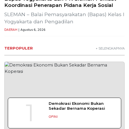
Wisata Bromo Ditutup Total! Kebakaran
Terus Merambat ke Berbagai Titik
Lestarikan Tradisi Leluhur, Warga Dayakan
Sardonoharjo Gelar Merti Dusun
SLEMAN – Merti Dusun Dayakan ke-16 Tahun
2026 digelar meriah
DAERAH
| Agustus 7, 2026
Bapas Yogyakarta Edukasi Guru SMKN 1
Seyegan untuk Perkuat Kesadaran Hukum
SLEMAN – Balai Pemasyarakatan (Bapas) Kelas I
Yogyakarta memberikan edukasi
DAERAH
| Agustus 7, 2026
Bapas Yogyakarta dan Poltek Imipas Evaluasi
Program Magang Taruna Pemasyarakan