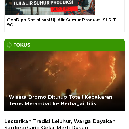
Ekoran Serikat News, Edisi Kamis 9
November 2023
CEK FAKTA
Hoaks – Video Viral
Pertandingan Indonesia vs
Uzbekistan Akan Diulang
Laporkan Hoaks
Cek Fakta Lain