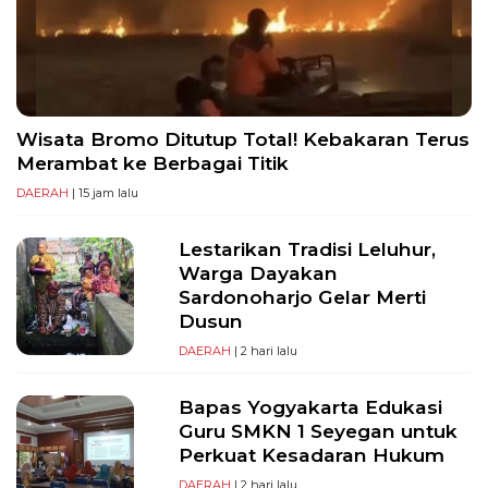
PT
Serikat
Media
Indonesia
Wisata Bromo Ditutup Total! Kebakaran Terus
Merambat ke Berbagai Titik
DAERAH
| 15 jam lalu
Lestarikan Tradisi Leluhur,
Warga Dayakan
Sardonoharjo Gelar Merti
Dusun
DAERAH
| 2 hari lalu
Bapas Yogyakarta Edukasi
Guru SMKN 1 Seyegan untuk
Perkuat Kesadaran Hukum
DAERAH
| 2 hari lalu