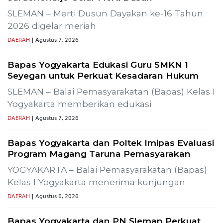
Previous
Next
i SLR-T-
Gelar Media Gathering, Geodipa Ajak Media Di
Pembangunan Proyek PLTP Dieng Unit 2