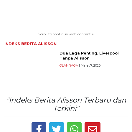
TERKONEKSI
BERSAMA
Scroll to continue with content ↓
KAMI
INDEKS BERITA
ALISSON
Dua Laga Penting, Liverpool
Tanpa Alisson
OLAHRAGA
| Maret 7, 2020
"Indeks Berita Alisson Terbaru dan
Copyright
Terkini"
©
2026
serikatnews.com
Allright