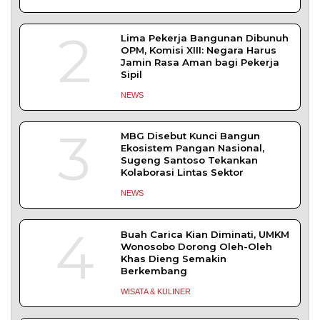
SLEMAN – Balai Pemasyarakatan (Bapas) Kelas I
Yogyakarta dan Pengadilan
DAERAH
| Agustus 6, 2026
Komisi 1 DPRD Probolinggo Pastikan Kawal
Perbaikan Jalan Terdampak Pembangunan
KKMP di Semampir
Probolinggo – DPRD Kabupaten Probolinggo
meminta kerusakan jalan lingkungan di
DAERAH
| Agustus 6, 2026
TERPOPULER
+ SELENGKAPNYA