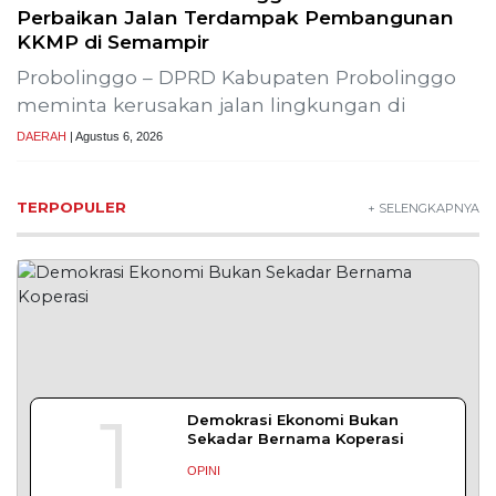
Lestarikan Tradisi Leluhur, Warga Dayakan
Sardonoharjo Gelar Merti Dusun
Bapas Yogyakarta Edukasi Guru SMKN 1
Seyegan untuk Perkuat Kesadaran Hukum
SLEMAN – Balai Pemasyarakatan (Bapas) Kelas I
Yogyakarta memberikan edukasi
DAERAH
| Agustus 7, 2026
Bapas Yogyakarta dan Poltek Imipas Evaluasi
Program Magang Taruna Pemasyarakan
YOGYAKARTA – Balai Pemasyarakatan (Bapas)
Kelas I Yogyakarta menerima kunjungan
DAERAH
| Agustus 6, 2026
Bapas Yogyakarta dan PN Sleman Perkuat
Koordinasi Penerapan Pidana Kerja Sosial