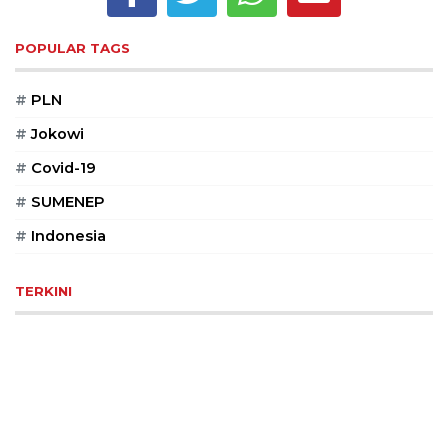
Reserved
POPULAR TAGS
CONTACT
US
#
PLN
Centennial
Tower,
#
Jokowi
Level
#
Covid-19
19,
Jl.
#
SUMENEP
Jenderal
Gatot
#
Indonesia
Subroto,
No.
TERKINI
27,
Setiabudi,
Jakarta
Selatan,
12950
Telp:
+6282136505789