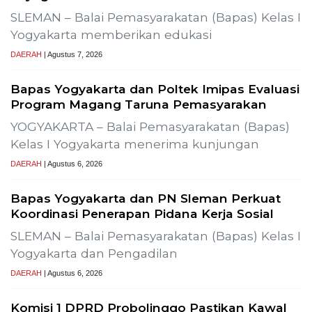
Previous
Next
osialisasi Uji Alir Sumur Produksi SLR-T-
Gelar Media G
Pembangunan