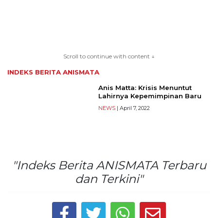
TERKONEKSI
BERSAMA
Scroll to continue with content ↓
KAMI
INDEKS BERITA
ANISMATA
Anis Matta: Krisis Menuntut
Lahirnya Kepemimpinan Baru
NEWS
| April 7, 2022
"Indeks Berita ANISMATA Terbaru
Copyright
dan Terkini"
©
2026
serikatnews.com
Allright