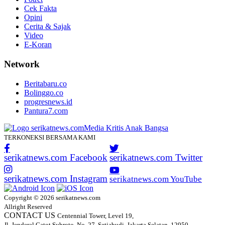
Cek Fakta
Opini
Cerita & Sajak
Video
E-Koran
Network
Beritabaru.co
Bolinggo.co
progresnews.id
Pantura7.com
TERKONEKSI BERSAMA KAMI
serikatnews.com Facebook
serikatnews.com Twitter
serikatnews.com Instagram
serikatnews.com YouTube
Copyright © 2026 serikatnews.com
Allright Reserved
CONTACT US
Centennial Tower, Level 19,
Jl. Jenderal Gatot Subroto, No. 27, Setiabudi, Jakarta Selatan, 12950