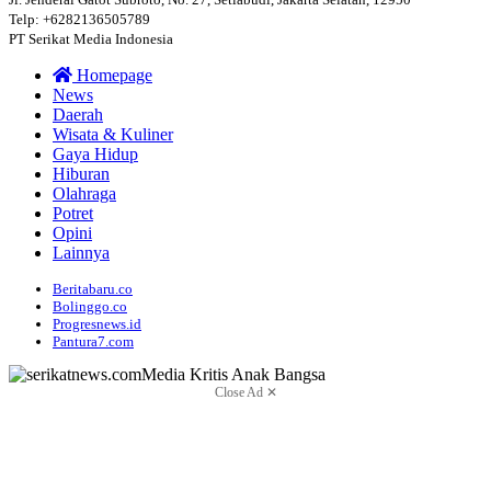
Telp: +6282136505789
PT Serikat Media Indonesia
Homepage
News
Daerah
Wisata & Kuliner
Gaya Hidup
Hiburan
Olahraga
Potret
Opini
Lainnya
Beritabaru.co
Bolinggo.co
Progresnews.id
Pantura7.com
Close Ad ✕