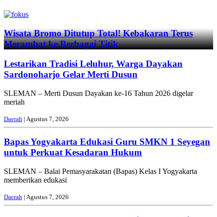
Previous
Next
Wisata Bromo Ditutup Total! Kebakaran Terus
Merambat ke Berbagai Titik
Lestarikan Tradisi Leluhur, Warga Dayakan
Sardonoharjo Gelar Merti Dusun
SLEMAN – Merti Dusun Dayakan ke-16 Tahun 2026 digelar
meriah
Daerah
| Agustus 7, 2026
Bapas Yogyakarta Edukasi Guru SMKN 1 Seyegan
untuk Perkuat Kesadaran Hukum
SLEMAN – Balai Pemasyarakatan (Bapas) Kelas I Yogyakarta
memberikan edukasi
Daerah
| Agustus 7, 2026