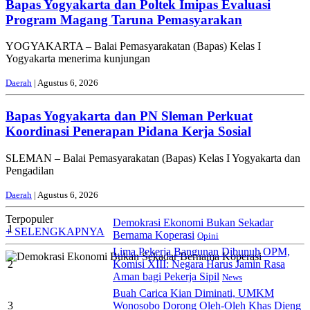
Bapas Yogyakarta dan Poltek Imipas Evaluasi
Program Magang Taruna Pemasyarakan
YOGYAKARTA – Balai Pemasyarakatan (Bapas) Kelas I
Yogyakarta menerima kunjungan
Daerah
| Agustus 6, 2026
Bapas Yogyakarta dan PN Sleman Perkuat
Koordinasi Penerapan Pidana Kerja Sosial
SLEMAN – Balai Pemasyarakatan (Bapas) Kelas I Yogyakarta dan
Pengadilan
Daerah
| Agustus 6, 2026
Terpopuler
Demokrasi Ekonomi Bukan Sekadar
1
+ SELENGKAPNYA
Bernama Koperasi
Opini
Lima Pekerja Bangunan Dibunuh OPM,
2
Komisi XIII: Negara Harus Jamin Rasa
Aman bagi Pekerja Sipil
News
Buah Carica Kian Diminati, UMKM
3
Wonosobo Dorong Oleh-Oleh Khas Dieng