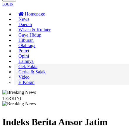
LOGIN
Homepage
News
Daerah
Wisata & Kuliner
Gaya Hidup
Hiburan
Olahraga
Potret
Opini
Lainnya
Cek Fakta
Cerita & Sajak
Video
E-Koran
TERKINI
n Terus Merambat ke Berbagai Titik
Lestarikan Tradisi Leluhur, Warga Dayak
Indeks Berita
Ansor Jatim