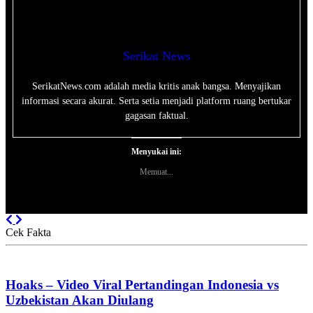
Serikat News
SerikatNews.com adalah media kritis anak bangsa. Menyajikan
informasi secara akurat. Serta setia menjadi platform ruang bertukar
gagasan faktual.
Menyukai ini:
Memuat...
Previous
Next
Cek Fakta
Hoaks – Video Viral Pertandingan Indonesia vs
Uzbekistan Akan Diulang