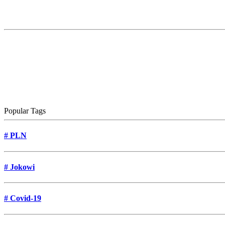
Popular Tags
#
PLN
#
Jokowi
#
Covid-19