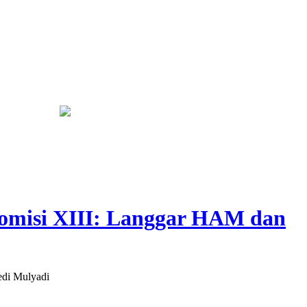
an
Bapas Yogyakarta dan PN Sleman Perkuat Koordinasi Penerap
omisi XIII: Langgar HAM dan
edi Mulyadi