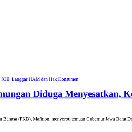
s Yogyakarta dan Poltek Imipas Evaluasi Program Magang Taruna Pemasyarak
si XIII: Langgar HAM dan Hak Konsumen
unungan Diduga Menyesatkan, K
 Bangsa (PKB), Mafirion, menyoroti temuan Gubernur Jawa Barat D