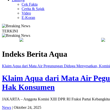
Cek Fakta
Cerita & Sajak
Video
E-Koran
TERKINI
s
Kebakaran Savana Bromo Capai 80 Hektare
Bapa
Indeks Berita
Aqua
Klaim Aqua dari Mata Air Pegunungan Diduga Menyesatkan, Komi
Klaim Aqua dari Mata Air Peg
Hak Konsumen
JAKARTA – Anggota Komisi XIII DPR RI Fraksi Partai Kebangkitan
News
| Oktober 24, 2025