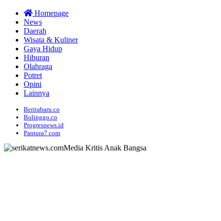
Homepage
News
Daerah
Wisata & Kuliner
Gaya Hidup
Hiburan
Olahraga
Potret
Opini
Lainnya
Beritabaru.co
Bolinggo.co
Progresnews.id
Pantura7.com