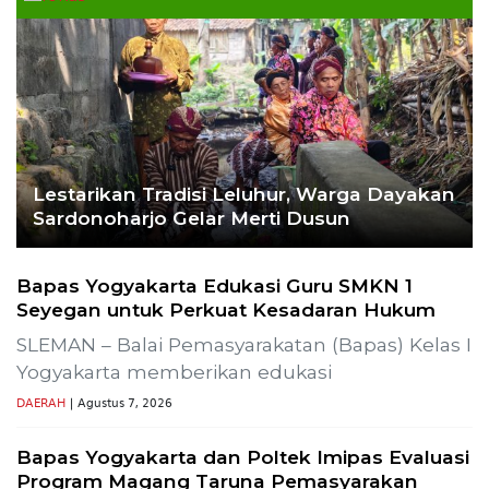
Ekoran Serikat News, Edisi Kamis 9
November 2023
CEK FAKTA
Hoaks – Video Viral
Pertandingan Indonesia vs
Uzbekistan Akan Diulang
Laporkan Hoaks
Cek Fakta Lain