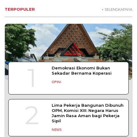
SLEMAN – Balai Pemasyarakatan (Bapas) Kelas I
Yogyakarta memberikan edukasi
DAERAH
| Agustus 7, 2026
Bapas Yogyakarta dan Poltek Imipas Evaluasi
Program Magang Taruna Pemasyarakan
YOGYAKARTA – Balai Pemasyarakatan (Bapas)
Kelas I Yogyakarta menerima kunjungan
DAERAH
| Agustus 6, 2026
Bapas Yogyakarta dan PN Sleman Perkuat
Koordinasi Penerapan Pidana Kerja Sosial
SLEMAN – Balai Pemasyarakatan (Bapas) Kelas I
Yogyakarta dan Pengadilan
DAERAH
| Agustus 6, 2026
Komisi 1 DPRD Probolinggo Pastikan Kawal