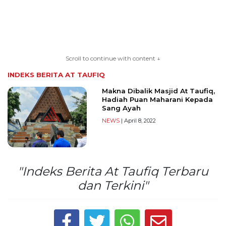
TERKONEKSI
BERSAMA
Scroll to continue with content ↓
KAMI
INDEKS BERITA
AT TAUFIQ
Makna Dibalik Masjid At Taufiq,
Hadiah Puan Maharani Kepada
Sang Ayah
NEWS
| April 8, 2022
"Indeks Berita At Taufiq Terbaru
Copyright
dan Terkini"
©
2026
serikatnews.com
Allright