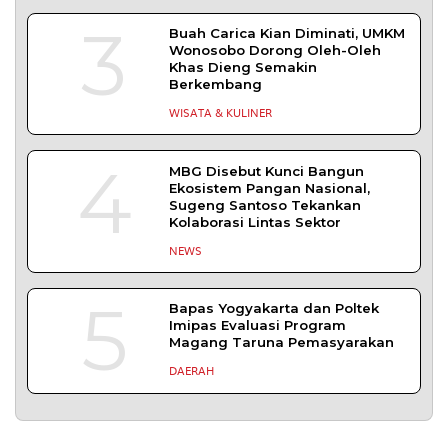
Perbaikan Jalan Terdampak Pembangunan
KKMP di Semampir
Probolinggo – DPRD Kabupaten Probolinggo
meminta kerusakan jalan lingkungan di
DAERAH
| Agustus 6, 2026
TERPOPULER
+ SELENGKAPNYA
1
Demokrasi Ekonomi Bukan
Sekadar Bernama Koperasi
OPINI