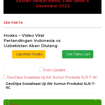
Previous
Next