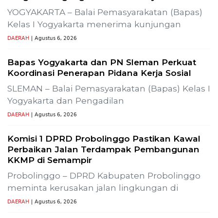
i SLR-T-
Gelar Media Gathering, Geodipa Ajak Media Di
Pembangunan Proyek PLTP Dieng Unit 2
Previous
Next
Lestarikan Tradisi Leluhur, Warga Dayakan
Sardonoharjo Gelar Merti Dusun
Bapas Yogyakarta Edukasi Guru SMKN 1
Seyegan untuk Perkuat Kesadaran Hukum