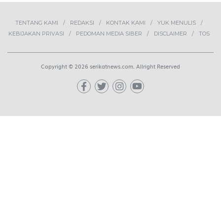
2
Lima Pekerja Bangunan Dibunuh
OPM, Komisi XIII: Negara Harus
Jamin Rasa Aman bagi Pekerja
Sipil
NEWS
3
Buah Carica Kian Diminati, UMKM
Wonosobo Dorong Oleh-Oleh
Khas Dieng Semakin
Berkembang
WISATA & KULINER
4
MBG Disebut Kunci Bangun
Ekosistem Pangan Nasional,
Sugeng Santoso Tekankan
Kolaborasi Lintas Sektor
NEWS