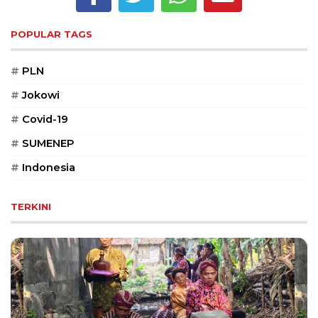
Reserved
POPULAR TAGS
CONTACT
US
#
PLN
Centennial
Tower,
#
Jokowi
Level
19,
#
Covid-19
Jl.
#
SUMENEP
Jenderal
Gatot
#
Indonesia
Subroto,
No.
TERKINI
27,
Setiabudi,
Jakarta
Selatan,
12950
Telp:
+6282136505789