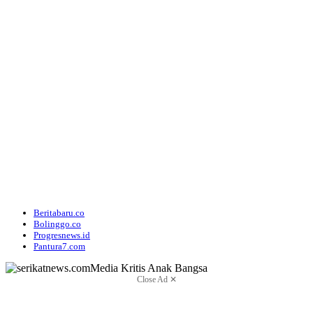
Beritabaru.co
Bolinggo.co
Progresnews.id
Pantura7.com
Close Ad ✕