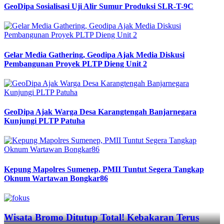
GeoDipa Sosialisasi Uji Alir Sumur Produksi SLR-T-9C
Gelar Media Gathering, Geodipa Ajak Media Diskusi
Pembangunan Proyek PLTP Dieng Unit 2
GeoDipa Ajak Warga Desa Karangtengah Banjarnegara
Kunjungi PLTP Patuha
Kepung Mapolres Sumenep, PMII Tuntut Segera Tangkap
Oknum Wartawan Bongkar86
Previous
Next
Wisata Bromo Ditutup Total! Kebakaran Terus