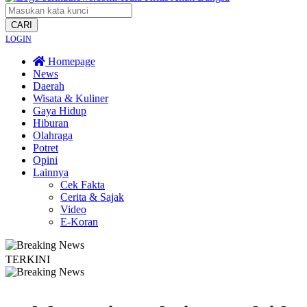
CARI
LOGIN
Homepage
News
Daerah
Wisata & Kuliner
Gaya Hidup
Hiburan
Olahraga
Potret
Opini
Lainnya
Cek Fakta
Cerita & Sajak
Video
E-Koran
TERKINI
ebakaran Terus Merambat ke Berbagai Titik
Lestarikan Tradisi Leluhur, Warg