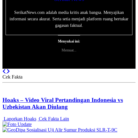
SerikatNews.com adalah media kritis anak bangsa. Menyajikan
informasi secara akurat. Serta setia menjadi platform ruang bertukar
gagasan faktual.
Menyukai ini:
Memuat...
Previous
Next
Cek Fakta
Hoaks – Video Viral Pertandingan Indonesia vs
Uzbekistan Akan Diulang
Laporkan Hoaks
Cek Fakta Lain