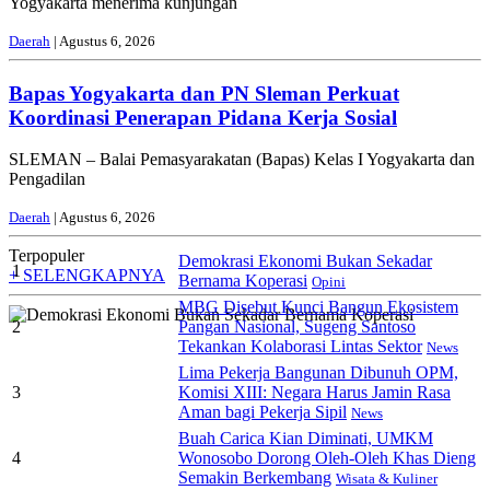
Yogyakarta menerima kunjungan
Daerah
| Agustus 6, 2026
Bapas Yogyakarta dan PN Sleman Perkuat
Koordinasi Penerapan Pidana Kerja Sosial
SLEMAN – Balai Pemasyarakatan (Bapas) Kelas I Yogyakarta dan
Pengadilan
Daerah
| Agustus 6, 2026
Terpopuler
Demokrasi Ekonomi Bukan Sekadar
1
+ SELENGKAPNYA
Bernama Koperasi
Opini
MBG Disebut Kunci Bangun Ekosistem
2
Pangan Nasional, Sugeng Santoso
Tekankan Kolaborasi Lintas Sektor
News
Lima Pekerja Bangunan Dibunuh OPM,
3
Komisi XIII: Negara Harus Jamin Rasa
Aman bagi Pekerja Sipil
News
Buah Carica Kian Diminati, UMKM
4
Wonosobo Dorong Oleh-Oleh Khas Dieng
Semakin Berkembang
Wisata & Kuliner