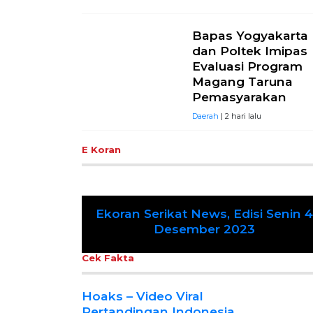
Bapas Yogyakarta
dan Poltek Imipas
Evaluasi Program
Magang Taruna
Pemasyarakan
Daerah
| 2 hari lalu
E Koran
Ekoran Serikat News, Edisi Senin 4
Previous
Desember 2023
Cek Fakta
Hoaks – Video Viral
Pertandingan Indonesia