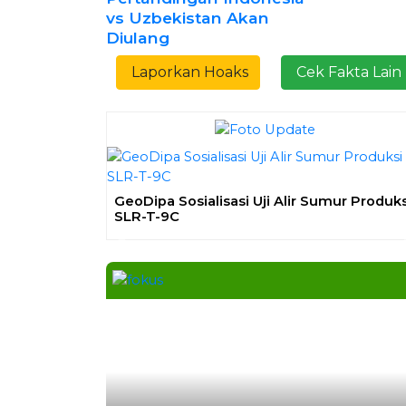
vs Uzbekistan Akan
Diulang
Laporkan Hoaks
Cek Fakta Lain
GeoDipa Sosialisasi Uji Alir Sumur Produks
SLR-T-9C
Previous