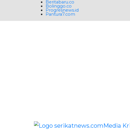
Beritabaru.co
Bolinggo.co
Progresnews.id
Pantura7.com