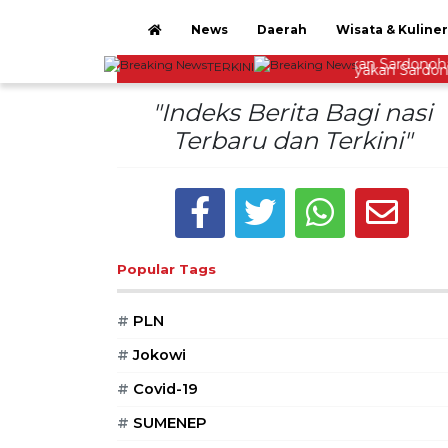
News
Daerah
Wisata & Kuliner
TERKINI
Lestarikan Tradisi Leluhur, Warga Dayakan Sardonohar
"Indeks Berita Bagi nasi
Terbaru dan Terkini"
Popular Tags
#
PLN
#
Jokowi
#
Covid-19
#
SUMENEP