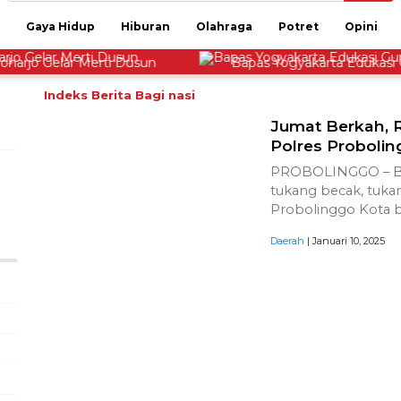
Gaya Hidup
Hiburan
Olahraga
Potret
Opini
jo Gelar Merti Dusun
Bapas Yogyakarta Edukasi Gur
Indeks Berita
Bagi nasi
Jumat Berkah, R
Polres Probolin
PROBOLINGGO – Ber
tukang becak, tukan
Probolinggo Kota 
Daerah
| Januari 10, 2025