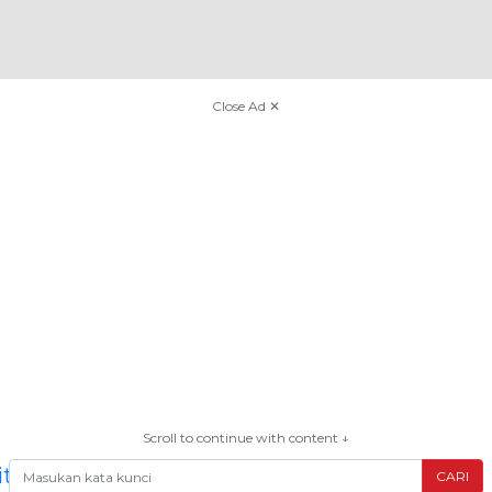
Close Ad ✕
Scroll to continue with content ↓
CARI