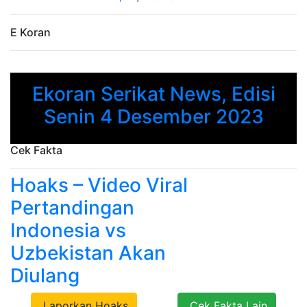
E Koran
Ekoran Serikat News, Edisi
Previous
Next
Senin 4 Desember 2023
Cek Fakta
Hoaks – Video Viral
Pertandingan
Indonesia vs
Uzbekistan Akan
Diulang
Laporkan Hoaks
Cek Fakta Lain