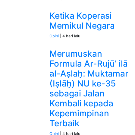
Ketika Koperasi
Memikul Negara
Opini
| 4 hari lalu
Merumuskan
Formula Ar-Rujū’ ilā
al-Aṣlaḥ: Muktamar
(Iṣlāḥ) NU ke-35
sebagai Jalan
Kembali kepada
Kepemimpinan
Terbaik
Opini
| 4 hari lalu