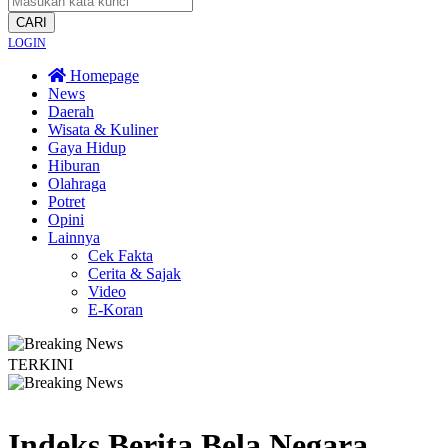
CARI
LOGIN
Homepage
News
Daerah
Wisata & Kuliner
Gaya Hidup
Hiburan
Olahraga
Potret
Opini
Lainnya
Cek Fakta
Cerita & Sajak
Video
E-Koran
TERKINI
ukan Sekadar Bernama Koperasi
Lima Pekerja Bangunan Dibunuh OPM, Komisi
Indeks Berita
Bela Negara