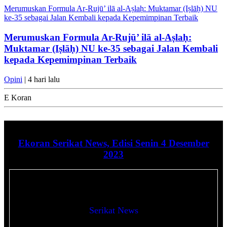
Merumuskan Formula Ar-Rujū’ ilā al-Aṣlaḥ: Muktamar (Iṣlāḥ) NU
ke-35 sebagai Jalan Kembali kepada Kepemimpinan Terbaik
Merumuskan Formula Ar-Rujū’ ilā al-Aṣlaḥ:
Muktamar (Iṣlāḥ) NU ke-35 sebagai Jalan Kembali
kepada Kepemimpinan Terbaik
Opini
| 4 hari lalu
E Koran
Ekoran Serikat News, Edisi Senin 4 Desember
2023
Serikat News