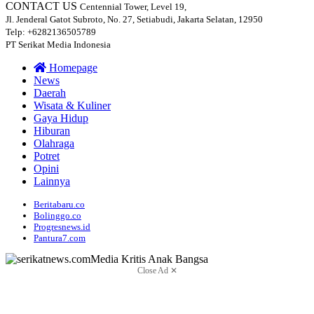
CONTACT US
Centennial Tower, Level 19,
Jl. Jenderal Gatot Subroto, No. 27, Setiabudi, Jakarta Selatan, 12950
Telp: +6282136505789
PT Serikat Media Indonesia
Homepage
News
Daerah
Wisata & Kuliner
Gaya Hidup
Hiburan
Olahraga
Potret
Opini
Lainnya
Beritabaru.co
Bolinggo.co
Progresnews.id
Pantura7.com
Close Ad ✕