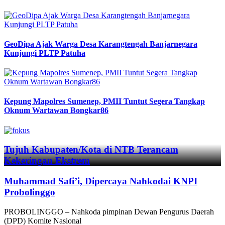
GeoDipa Ajak Warga Desa Karangtengah Banjarnegara
Kunjungi PLTP Patuha
Kepung Mapolres Sumenep, PMII Tuntut Segera Tangkap
Oknum Wartawan Bongkar86
Previous
Next
Tujuh Kabupaten/Kota di NTB Terancam
Kekeringan Ekstrem
Muhammad Safi’i, Dipercaya Nahkodai KNPI
Probolinggo
PROBOLINGGO – Nahkoda pimpinan Dewan Pengurus Daerah
(DPD) Komite Nasional