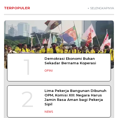
SLEMAN – Balai Pemasyarakatan (Bapas) Kelas I
Yogyakarta memberikan edukasi
DAERAH
| Agustus 7, 2026
Bapas Yogyakarta dan Poltek Imipas Evaluasi
Program Magang Taruna Pemasyarakan
YOGYAKARTA – Balai Pemasyarakatan (Bapas)
Kelas I Yogyakarta menerima kunjungan
DAERAH
| Agustus 6, 2026
Bapas Yogyakarta dan PN Sleman Perkuat
Koordinasi Penerapan Pidana Kerja Sosial
SLEMAN – Balai Pemasyarakatan (Bapas) Kelas I
Yogyakarta dan Pengadilan
DAERAH
| Agustus 6, 2026
Komisi 1 DPRD Probolinggo Pastikan Kawal