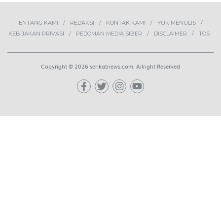
2
Lima Pekerja Bangunan Dibunuh
OPM, Komisi XIII: Negara Harus
Jamin Rasa Aman bagi Pekerja
Sipil
NEWS
3
Buah Carica Kian Diminati, UMKM
Wonosobo Dorong Oleh-Oleh
Khas Dieng Semakin
Berkembang
WISATA & KULINER
4
MBG Disebut Kunci Bangun
Ekosistem Pangan Nasional,
Sugeng Santoso Tekankan
Kolaborasi Lintas Sektor
NEWS