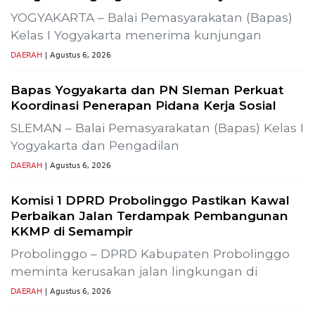
T-
Gelar Media Gathering, Geodipa Ajak Media Diskusi
Pembangunan Proyek PLTP Dieng Unit 2
Previous
Next
Lestarikan Tradisi Leluhur, Warga Dayakan
Sardonoharjo Gelar Merti Dusun
Bapas Yogyakarta Edukasi Guru SMKN 1
Seyegan untuk Perkuat Kesadaran Hukum