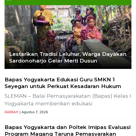
Ekoran Serikat News, Edisi Kamis 9
November 2023
CEK FAKTA
Hoaks – Video Viral
Pertandingan Indonesia vs
Uzbekistan Akan Diulang
Laporkan Hoaks
Cek Fakta Lain