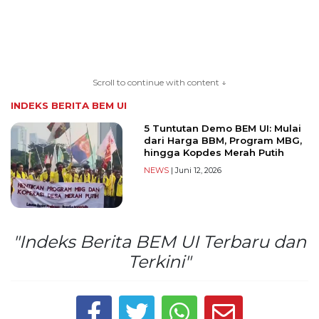
TERKONEKSI
BERSAMA
Scroll to continue with content ↓
KAMI
INDEKS BERITA
BEM UI
5 Tuntutan Demo BEM UI: Mulai
dari Harga BBM, Program MBG,
hingga Kopdes Merah Putih
NEWS
| Juni 12, 2026
"Indeks Berita BEM UI Terbaru dan
Copyright
Terkini"
©
2026
serikatnews.com
Allright