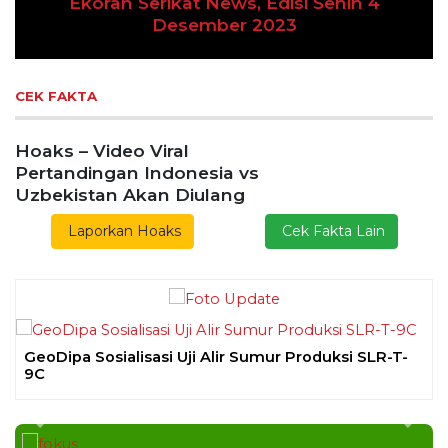
Previous
Next