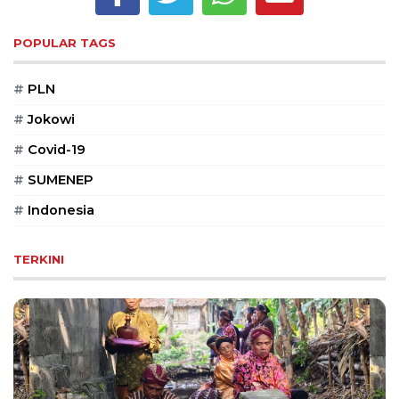
Reserved
POPULAR TAGS
CONTACT
US
#
PLN
Centennial
Tower,
#
Jokowi
Level
19,
#
Covid-19
Jl.
#
SUMENEP
Jenderal
Gatot
#
Indonesia
Subroto,
No.
TERKINI
27,
Setiabudi,
Jakarta
Selatan,
12950
Telp:
+6282136505789