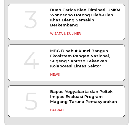
Perbaikan Jalan Terdampak Pembangunan
KKMP di Semampir
Probolinggo – DPRD Kabupaten Probolinggo
meminta kerusakan jalan lingkungan di
DAERAH
| Agustus 6, 2026
TERPOPULER
+ SELENGKAPNYA
1
Demokrasi Ekonomi Bukan
Sekadar Bernama Koperasi
OPINI