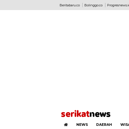
Beritabaru.co
Bolinggo.co
Progresnews.i
NEWS
DAERAH
WIS