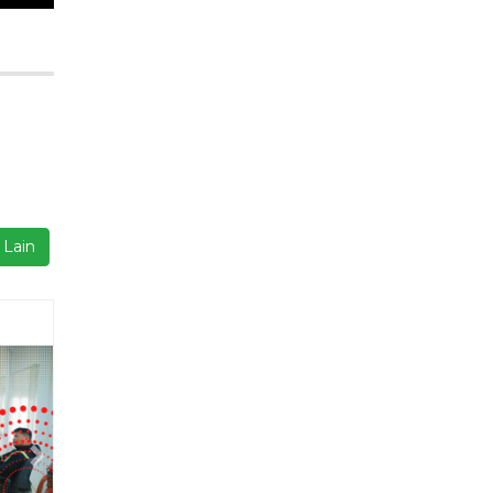
Next
isi
23