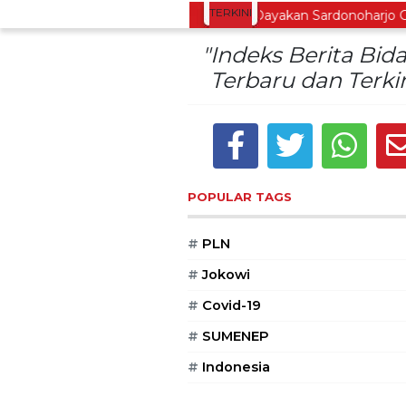
TERKINI
Lestarikan Tradisi Leluhur, Warga Dayakan Sardonoharjo Gelar
"Indeks Berita Bid
Terbaru dan Terkin
POPULAR TAGS
#
PLN
#
Jokowi
#
Covid-19
#
SUMENEP
#
Indonesia