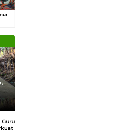
 Lain
Next
pa