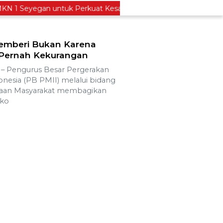
1 Seyegan untuk Perkuat Kesadaran Hukum
Legislat
emberi Bukan Karena
a Pernah Kekurangan
 Pengurus Besar Pergerakan
nesia (PB PMII) melalui bidang
eraan Masyarakat membagikan
ako