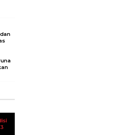
 dan
as
runa
kan