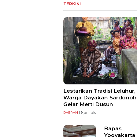
TERKINI
Lestarikan Tradisi Leluhur,
Warga Dayakan Sardonoh
Gelar Merti Dusun
DAERAH
| 9 jam lalu
Bapas
Yogyakarta