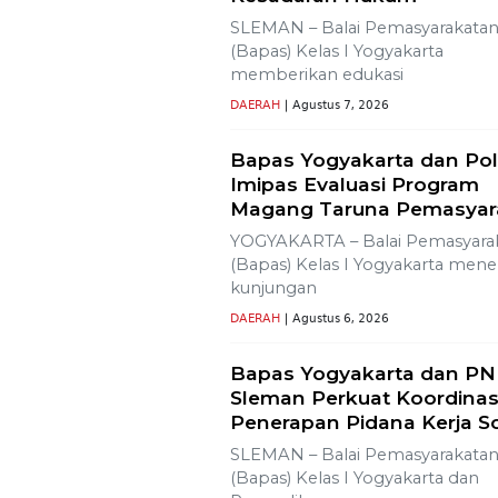
Ajak Media Diskusi Pembang
Proyek PLTP Dieng Unit 2
Lestarikan Tradisi Leluhu
Warga Dayakan
Sardonoharjo Gelar Mert
Dusun
Bapas Yogyakarta Edukasi
SMKN 1 Seyegan untuk Pe
Kesadaran Hukum
SLEMAN – Balai Pemasyarakata