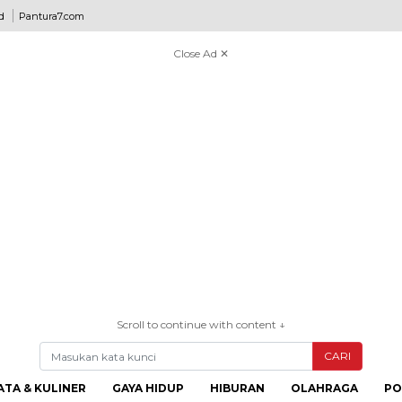
d
Pantura7.com
Close Ad ✕
Scroll to continue with content ↓
CARI
ATA & KULINER
GAYA HIDUP
HIBURAN
OLAHRAGA
PO