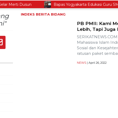
 Merti Dusun
Bapas Yogyakarta Edukasi Guru SMKN 
ang
INDEKS BERITA
BIDANG
i"
PB PMII: Kami M
Lebih, Tapi Jug
SERIKATNEWS.COM –
Mahasiswa Islam Indo
Sosial dan Kesejaht
ratusan paket semb
NEWS
| April 26, 2022