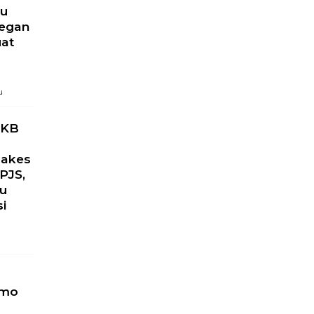
ru
yegan
uat
u
PKB
Nakes
PJS,
ku
si
omo