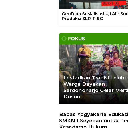
Hoaks – Video Viral
Pertandingan
Indonesia vs
Uzbekistan Akan
Diulang
Laporkan Hoaks
Cek Fakta
Previous
Gelar Media Gathering, Geodi