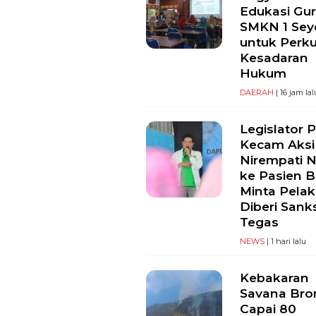
Edukasi Gu
SMKN 1 Se
untuk Perk
Kesadaran
Hukum
DAERAH
| 16 jam lal
Legislator 
Kecam Aksi
Nirempati 
ke Pasien B
Minta Pela
Diberi Sank
Tegas
NEWS
| 1 hari lalu
Kebakaran
Savana Br
Capai 80