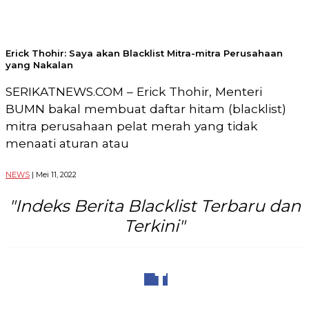
27,
Setiabudi,
Jakarta
Selatan,
Erick Thohir: Saya akan Blacklist Mitra-mitra Perusahaan
12950
yang Nakalan
Telp:
+6282136505789
SERIKATNEWS.COM – Erick Thohir, Menteri
PT
Serikat
BUMN bakal membuat daftar hitam (blacklist)
Media
mitra perusahaan pelat merah yang tidak
Indonesia
menaati aturan atau
NEWS
| Mei 11, 2022
"Indeks Berita Blacklist Terbaru dan
Terkini"
Share to Facebook