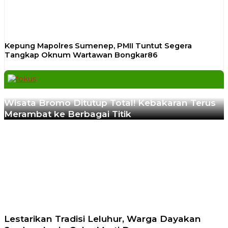
Kepung Mapolres Sumenep, PMII Tuntut Segera
Tangkap Oknum Wartawan Bongkar86
Previous
Next
Wisata Bromo Ditutup Total! Kebakaran Terus
Merambat ke Berbagai Titik
Lestarikan Tradisi Leluhur, Warga Dayakan