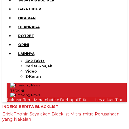
WISATA & KULINER
GAYA HIDUP
HIBURAN
OLAHRAGA
Copyright
POTRET
©
2026
OPINI
serikatnews.com
LAINNYA
Allright
Reserved
Cek Fakta
Cerita & Sajak
Video
CONTACT
E-Koran
US
Centennial
Tower,
TERKINI
Level
Kebakaran Terus Merambat ke Berbagai Titik
Lestarikan Tradisi L
19,
Jl.
INDEKS BERITA
BLACKLIST
Jenderal
Erick Thohir: Saya akan Blacklist Mitra-mitra Perusahaan
Gatot
yang Nakalan
Subroto,
No.