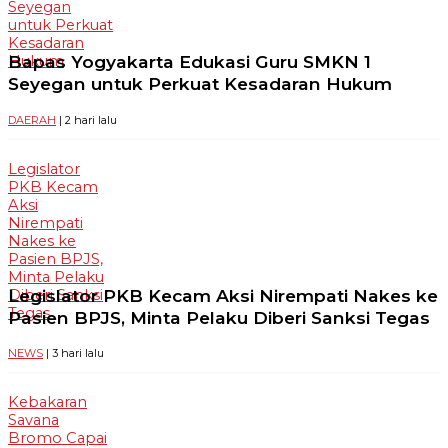
Seyegan
untuk Perkuat
Kesadaran
Bapas Yogyakarta Edukasi Guru SMKN 1
Hukum
Seyegan untuk Perkuat Kesadaran Hukum
DAERAH
| 2 hari lalu
Legislator
PKB Kecam
Aksi
Nirempati
Nakes ke
Pasien BPJS,
Minta Pelaku
Legislator PKB Kecam Aksi Nirempati Nakes ke
Diberi Sanksi
Tegas
Pasien BPJS, Minta Pelaku Diberi Sanksi Tegas
NEWS
| 3 hari lalu
Kebakaran
Savana
Bromo Capai