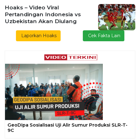
Hoaks – Video Viral
Pertandingan Indonesia vs
Uzbekistan Akan Diulang
Laporkan Hoaks
Cek Fakta Lain
Previous
Next
Gelar Media Gathering, Geodipa Ajak Media Diskusi
Pembangunan Proyek PLTP Dieng Unit 2