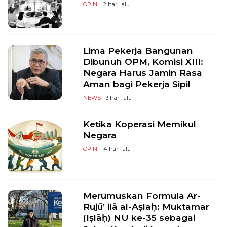
OPINI
| 2 hari lalu
Lima Pekerja Bangunan
Dibunuh OPM, Komisi XIII:
Negara Harus Jamin Rasa
Aman bagi Pekerja Sipil
NEWS
| 3 hari lalu
Ketika Koperasi Memikul
Negara
OPINI
| 4 hari lalu
Merumuskan Formula Ar-
Rujū’ ilā al-Aṣlaḥ: Muktamar
(Iṣlāḥ) NU ke-35 sebagai