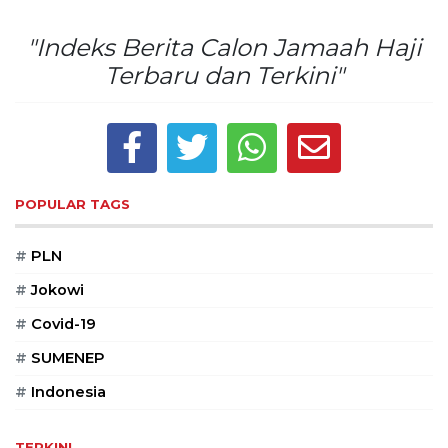
PT
Serikat
"Indeks Berita Calon Jamaah Haji
Media
Terbaru dan Terkini"
Indonesia
POPULAR TAGS
#
PLN
#
Jokowi
#
Covid-19
#
SUMENEP
#
Indonesia
TERKINI