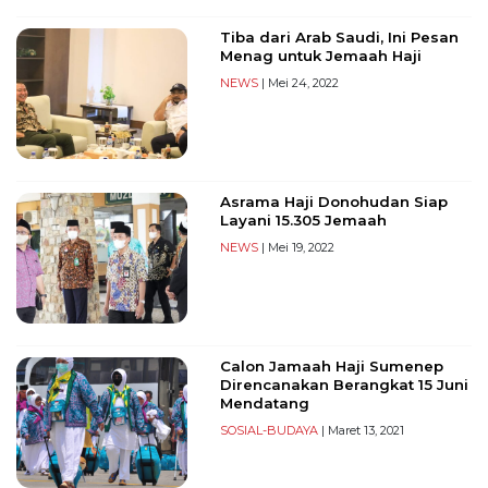
Reserved
Tiba dari Arab Saudi, Ini Pesan
Menag untuk Jemaah Haji
CONTACT
US
NEWS
| Mei 24, 2022
Centennial
Tower,
Level
19,
Asrama Haji Donohudan Siap
Jl.
Layani 15.305 Jemaah
Jenderal
NEWS
| Mei 19, 2022
Gatot
Subroto,
No.
27,
Setiabudi,
Calon Jamaah Haji Sumenep
Jakarta
Direncanakan Berangkat 15 Juni
Selatan,
Mendatang
12950
SOSIAL-BUDAYA
| Maret 13, 2021
Telp:
+6282136505789