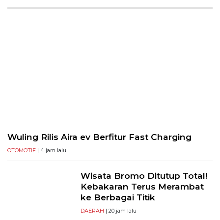
PT
Serikat
Media
Indonesia
Wuling Rilis Aira ev Berfitur Fast Charging
OTOMOTIF
| 4 jam lalu
Wisata Bromo Ditutup Total!
Kebakaran Terus Merambat
ke Berbagai Titik
DAERAH
| 20 jam lalu