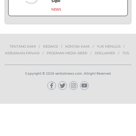
1
Demokrasi Ekonomi Bukan
Sekadar Bernama Koperasi
OPINI
2
MBG Disebut Kunci Bangun
Ekosistem Pangan Nasional,
Sugeng Santoso Tekankan
Kolaborasi Lintas Sektor
NEWS
3
Bapas Yogyakarta dan Poltek
Imipas Evaluasi Program
Magang Taruna Pemasyarakan
DAERAH
4
Buah Carica Kian Diminati, UMKM
Wonosobo Dorong Oleh-Oleh
Khas Dieng Semakin