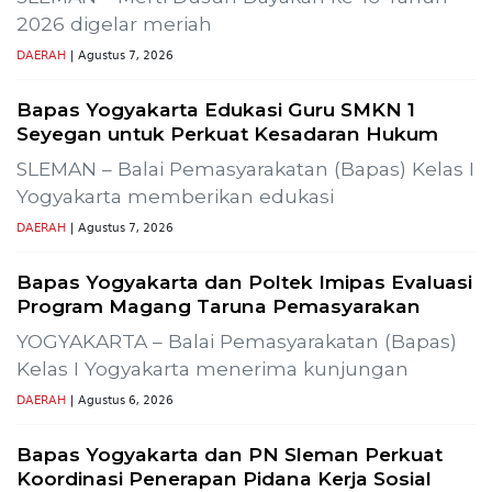
Laporkan Hoaks
Cek Fakta Lain
 Produksi SLR-T-
Gelar Media Gathering, Geodipa Ajak 
Pembangunan Proyek PLTP Dieng Uni
Previous
Next