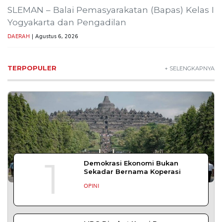
Wisata Bromo Ditutup Total! Kebakaran
Terus Merambat ke Berbagai Titik
Lestarikan Tradisi Leluhur, Warga Dayakan
Sardonoharjo Gelar Merti Dusun
SLEMAN – Merti Dusun Dayakan ke-16 Tahun
2026 digelar meriah
DAERAH
| Agustus 7, 2026
Bapas Yogyakarta Edukasi Guru SMKN 1
Seyegan untuk Perkuat Kesadaran Hukum
SLEMAN – Balai Pemasyarakatan (Bapas) Kelas I
Yogyakarta memberikan edukasi
DAERAH
| Agustus 7, 2026
Bapas Yogyakarta dan Poltek Imipas Evaluasi
Program Magang Taruna Pemasyarakan