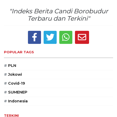
Reserved
"Indeks Berita Candi Borobudur
CONTACT
Terbaru dan Terkini"
US
Centennial
Tower,
Level
19,
Jl.
POPULAR TAGS
Jenderal
Gatot
#
PLN
Subroto,
No.
#
Jokowi
27,
#
Covid-19
Setiabudi,
Jakarta
#
SUMENEP
Selatan,
12950
#
Indonesia
Telp:
+6282136505789
TERKINI