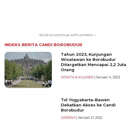
TERKONEKSI
BERSAMA
Scroll to continue with content ↓
KAMI
INDEKS BERITA
CANDI BOROBUDUR
Tahun 2023, Kunjungan
Wisatawan ke Borobudur
Ditargetkan Mencapai 2,2 Juta
Orang
WISATA & KULINER
| Januari 4, 2023
Tol Yogyakarta-Bawen
Copyright
Dekatkan Akses ke Candi
©
Borobudur
2026
DAERAH
| Januari 21, 2022
serikatnews.com
Allright