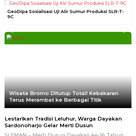
Ekoran Serikat News, Edisi
November 2023
CEK FAKTA
Hoaks – Video Viral
Pertandingan Indonesia vs
Uzbekistan Akan Diulang