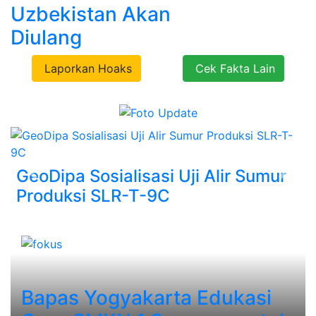
Uzbekistan Akan
Diulang
Laporkan Hoaks
Cek Fakta Lain
GeoDipa Sosialisasi Uji Alir Sumur
Previous
Next
Produksi SLR-T-9C
Bapas Yogyakarta Edukasi