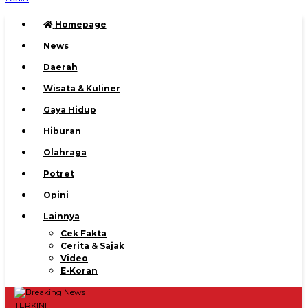
Homepage
News
Daerah
Wisata & Kuliner
Gaya Hidup
Hiburan
Olahraga
Potret
Opini
Lainnya
Cek Fakta
Cerita & Sajak
Video
E-Koran
TERKINI