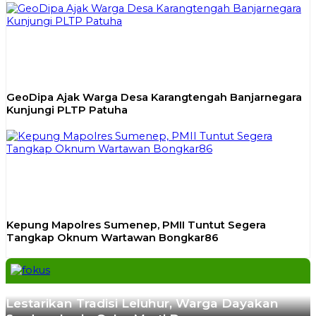
GeoDipa Ajak Warga Desa Karangtengah Banjarnegara
Kunjungi PLTP Patuha
Kepung Mapolres Sumenep, PMII Tuntut Segera
Tangkap Oknum Wartawan Bongkar86
Previous
Next
Lestarikan Tradisi Leluhur, Warga Dayakan