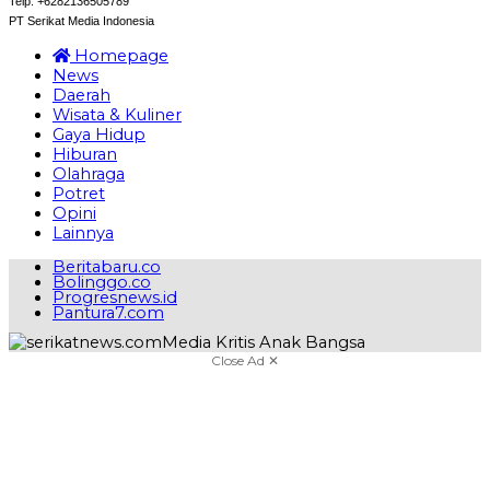
Telp: +6282136505789
PT Serikat Media Indonesia
Homepage
News
Daerah
Wisata & Kuliner
Gaya Hidup
Hiburan
Olahraga
Potret
Opini
Lainnya
Beritabaru.co
Bolinggo.co
Progresnews.id
Pantura7.com
Close Ad ✕