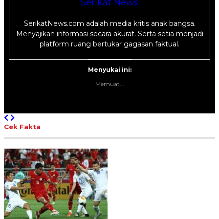
Serikat News
SerikatNews.com adalah media kritis anak bangsa.
Menyajikan informasi secara akurat. Serta setia menjadi
platform ruang bertukar gagasan faktual.
Menyukai ini:
Memuat...
Previous
Next
Cek Fakta