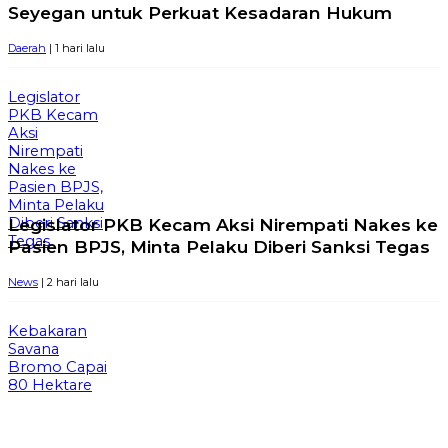
Seyegan untuk Perkuat Kesadaran Hukum
Daerah
| 1 hari lalu
Legislator
PKB Kecam
Aksi
Nirempati
Nakes ke
Pasien BPJS,
Minta Pelaku
Legislator PKB Kecam Aksi Nirempati Nakes ke
Diberi Sanksi
Tegas
Pasien BPJS, Minta Pelaku Diberi Sanksi Tegas
News
| 2 hari lalu
Kebakaran
Savana
Bromo Capai
80 Hektare