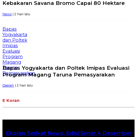
Kebakaran Savana Bromo Capai 80 Hektare
News
| 2 hari lalu
Bapas
Yogyakarta
dan Poltek
Imipas
Evaluasi
Program
Magang
Bapas Yogyakarta dan Poltek Imipas Evaluasi
Taruna
Pemasyarakan
Program Magang Taruna Pemasyarakan
Daerah
| 2 hari lalu
E Koran
Ekoran Serikat News, Edisi Senin 4 Desember