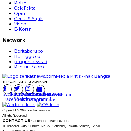
Potret
Cek Fakta
Opini
Cerita & Sajak
Video
E-Koran
Network
Beritabaru.co
Bolinggo.co
progresnews.id
Pantura7.com
TERKONEKSI BERSAMA KAMI
serikatnews.com
serikatnews.com
serikatnews.com
serikatnews.com
Facebook
Twitter
Instagram
YouTube
Copyright © 2026 serikatnews.com
Allright Reserved
CONTACT US
Centennial Tower, Level 19,
Jl. Jenderal Gatot Subroto, No. 27, Setiabudi, Jakarta Selatan, 12950