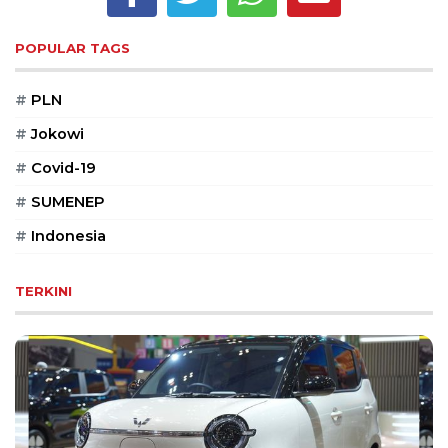
Reserved
POPULAR TAGS
CONTACT
US
#
PLN
Centennial
Tower,
#
Jokowi
Level
19,
#
Covid-19
Jl.
#
SUMENEP
Jenderal
Gatot
#
Indonesia
Subroto,
No.
TERKINI
27,
Setiabudi,
Jakarta
Selatan,
12950
Telp:
+6282136505789