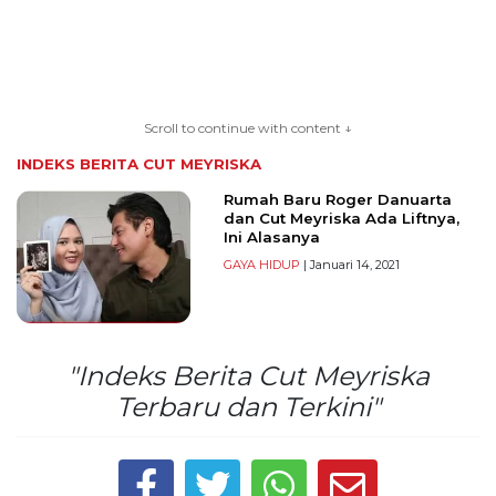
TERKONEKSI
BERSAMA
Scroll to continue with content ↓
KAMI
INDEKS BERITA
CUT MEYRISKA
Rumah Baru Roger Danuarta
dan Cut Meyriska Ada Liftnya,
Ini Alasanya
GAYA HIDUP
| Januari 14, 2021
"Indeks Berita Cut Meyriska
Copyright
Terbaru dan Terkini"
©
2026
serikatnews.com
Allright