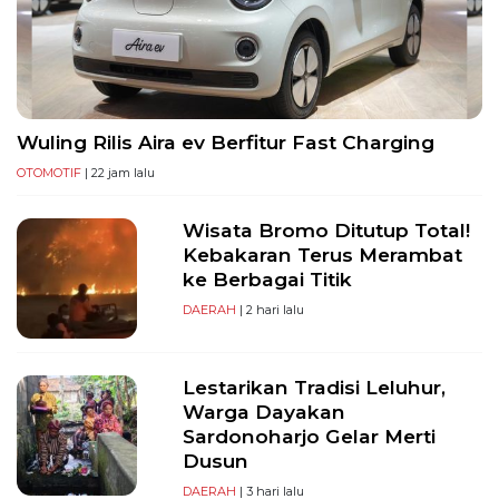
PT
Serikat
Media
Indonesia
Wuling Rilis Aira ev Berfitur Fast Charging
OTOMOTIF
| 22 jam lalu
Wisata Bromo Ditutup Total!
Kebakaran Terus Merambat
ke Berbagai Titik
DAERAH
| 2 hari lalu
Lestarikan Tradisi Leluhur,
Warga Dayakan
Sardonoharjo Gelar Merti
Dusun
DAERAH
| 3 hari lalu