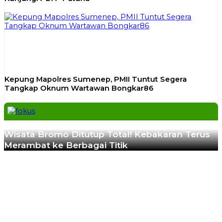
Kepung Mapolres Sumenep, PMII Tuntut Segera
Tangkap Oknum Wartawan Bongkar86
Previous
Next
Wisata Bromo Ditutup Total! Kebakaran Terus
Merambat ke Berbagai Titik