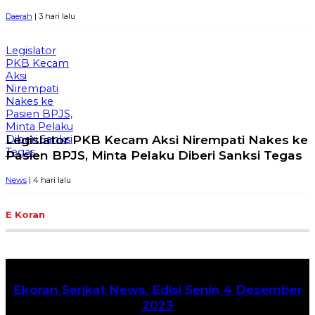
Daerah
| 3 hari lalu
Legislator
PKB Kecam
Aksi
Nirempati
Nakes ke
Pasien BPJS,
Minta Pelaku
Legislator PKB Kecam Aksi Nirempati Nakes ke
Diberi Sanksi
Tegas
Pasien BPJS, Minta Pelaku Diberi Sanksi Tegas
News
| 4 hari lalu
E Koran
Ekoran Serikat News, Edisi Senin 4 Desember
2023