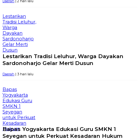
Daerah
| 2 hari lalu
Lestarikan
Tradisi Leluhur,
Warga
Dayakan
Sardonoharjo
Gelar Merti
Dusun
Lestarikan Tradisi Leluhur, Warga Dayakan
Sardonoharjo Gelar Merti Dusun
Daerah
| 3 hari lalu
Bapas
Yogyakarta
Edukasi Guru
SMKN 1
Seyegan
untuk Perkuat
Kesadaran
Bapas Yogyakarta Edukasi Guru SMKN 1
Hukum
Seyegan untuk Perkuat Kesadaran Hukum