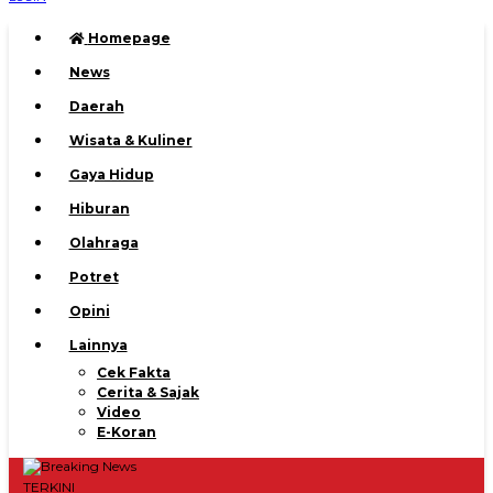
Homepage
News
Daerah
Wisata & Kuliner
Gaya Hidup
Hiburan
Olahraga
Potret
Opini
Lainnya
Cek Fakta
Cerita & Sajak
Video
E-Koran
TERKINI