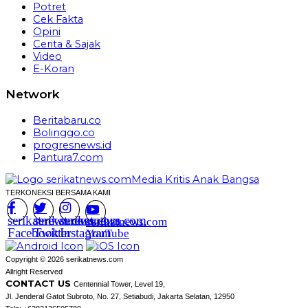
Potret
Cek Fakta
Opini
Cerita & Sajak
Video
E-Koran
Network
Beritabaru.co
Bolinggo.co
progresnews.id
Pantura7.com
TERKONEKSI BERSAMA KAMI
serikatnews.com
serikatnews.com
serikatnews.com
serikatnews.com
Facebook
Twitter
Instagram
YouTube
Copyright © 2026 serikatnews.com
Allright Reserved
CONTACT US
Centennial Tower, Level 19,
Jl. Jenderal Gatot Subroto, No. 27, Setiabudi, Jakarta Selatan, 12950