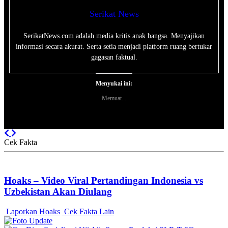
Serikat News
SerikatNews.com adalah media kritis anak bangsa. Menyajikan
informasi secara akurat. Serta setia menjadi platform ruang bertukar
gagasan faktual.
Menyukai ini:
Memuat...
Previous
Next
Cek Fakta
Hoaks – Video Viral Pertandingan Indonesia vs
Uzbekistan Akan Diulang
Laporkan Hoaks
Cek Fakta Lain