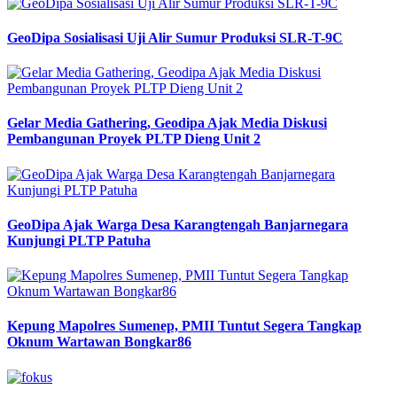
GeoDipa Sosialisasi Uji Alir Sumur Produksi SLR-T-9C
Gelar Media Gathering, Geodipa Ajak Media Diskusi
Pembangunan Proyek PLTP Dieng Unit 2
GeoDipa Ajak Warga Desa Karangtengah Banjarnegara
Kunjungi PLTP Patuha
Kepung Mapolres Sumenep, PMII Tuntut Segera Tangkap
Oknum Wartawan Bongkar86
Previous
Next