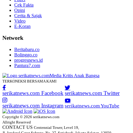
Cek Fakta
Opini
Cerita & Sajak
Video
E-Koran
Network
Beritabaru.co
Bolinggo.co
progresnews.id
Pantura7.com
TERKONEKSI BERSAMA KAMI
serikatnews.com Facebook
serikatnews.com Twitter
serikatnews.com Instagram
serikatnews.com YouTube
Copyright © 2026 serikatnews.com
Allright Reserved
CONTACT US
Centennial Tower, Level 19,
Jl. Jenderal Gatot Subroto, No. 27, Setiabudi, Jakarta Selatan, 12950