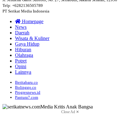
Telp: +6282136505789
PT Serikat Media Indonesia
Homepage
News
Daerah
Wisata & Kuliner
Gaya Hidup
Hiburan
Olahraga
Potret
Opini
Lainnya
Beritabaru.co
Bolinggo.co
Progresnews.id
Pantura7.com
Close Ad ✕