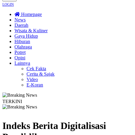
LOGIN
Homepage
News
Daerah
Wisata & Kuliner
Gaya Hidup
Hiburan
Olahraga
Potret
Opini
Lainnya
Cek Fakta
Cerita & Sajak
Video
E-Koran
TERKINI
Wisata Bromo Ditutup Total! Kebakaran Terus Merambat ke Berbagai Titik
Indeks Berita
Digitalisasi