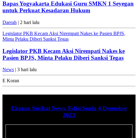
Bapas Yogyakarta Edukasi Guru SMKN 1 Seyegan
untuk Perkuat Kesadaran Hukum
Daerah
| 2 hari lalu
Legislator PKB Kecam Aksi Nirempati Nakes ke Pasien BPJS,
Minta Pelaku Diberi Sanksi Tegas
Legislator PKB Kecam Aksi Nirempati Nakes ke
Pasien BPJS, Minta Pelaku Diberi Sanksi Tegas
News
| 3 hari lalu
E Koran
Ekoran Serikat News, Edisi Senin 4 Desember
2023