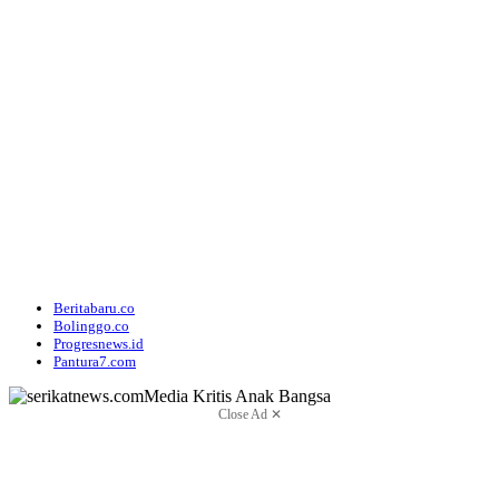
Beritabaru.co
Bolinggo.co
Progresnews.id
Pantura7.com
Close Ad ✕