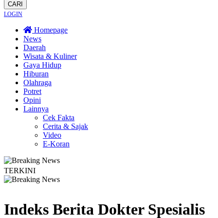
CARI
LOGIN
Homepage
News
Daerah
Wisata & Kuliner
Gaya Hidup
Hiburan
Olahraga
Potret
Opini
Lainnya
Cek Fakta
Cerita & Sajak
Video
E-Koran
TERKINI
 Total! Kebakaran Terus Merambat ke Berbagai Titik
Lestarikan Tradisi Lel
Indeks Berita
Dokter Spesialis