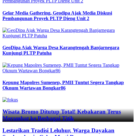
Gelar Media Gathering, Geodipa Ajak Media Diskusi
Pembangunan Proyek PLTP Dieng Unit 2
GeoDipa Ajak Warga Desa Karangtengah Banjarnegara
Kunjungi PLTP Patuha
Kepung Mapolres Sumenep, PMII Tuntut Segera Tangkap
Oknum Wartawan Bongkar86
Previous
Next
Wisata Bromo Ditutup Total! Kebakaran Terus
Merambat ke Berbagai Titik
Lestarikan Tradisi Leluhur, Warga Dayakan