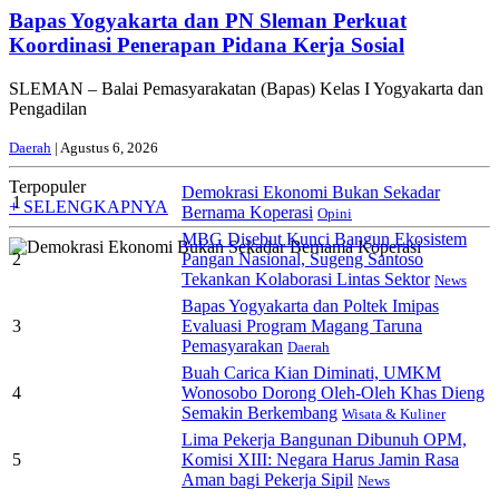
Bapas Yogyakarta dan PN Sleman Perkuat
Koordinasi Penerapan Pidana Kerja Sosial
SLEMAN – Balai Pemasyarakatan (Bapas) Kelas I Yogyakarta dan
Pengadilan
Daerah
| Agustus 6, 2026
Terpopuler
Demokrasi Ekonomi Bukan Sekadar
1
+ SELENGKAPNYA
Bernama Koperasi
Opini
MBG Disebut Kunci Bangun Ekosistem
2
Pangan Nasional, Sugeng Santoso
Tekankan Kolaborasi Lintas Sektor
News
Bapas Yogyakarta dan Poltek Imipas
3
Evaluasi Program Magang Taruna
Pemasyarakan
Daerah
Buah Carica Kian Diminati, UMKM
4
Wonosobo Dorong Oleh-Oleh Khas Dieng
Semakin Berkembang
Wisata & Kuliner
Lima Pekerja Bangunan Dibunuh OPM,
5
Komisi XIII: Negara Harus Jamin Rasa
Aman bagi Pekerja Sipil
News