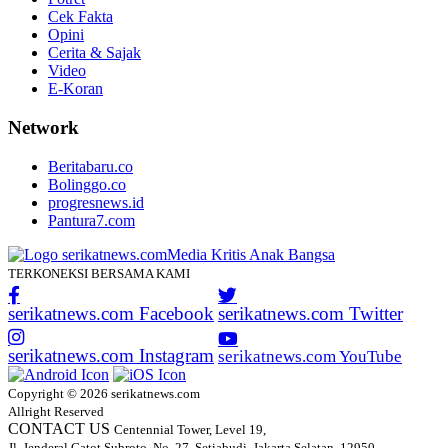
Cek Fakta
Opini
Cerita & Sajak
Video
E-Koran
Network
Beritabaru.co
Bolinggo.co
progresnews.id
Pantura7.com
TERKONEKSI BERSAMA KAMI
serikatnews.com Facebook
serikatnews.com Twitter
serikatnews.com Instagram
serikatnews.com YouTube
Copyright © 2026 serikatnews.com
Allright Reserved
CONTACT US
Centennial Tower, Level 19,
Jl. Jenderal Gatot Subroto, No. 27, Setiabudi, Jakarta Selatan, 12950