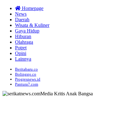
Homepage
News
Daerah
Wisata & Kuliner
Gaya Hidup
Hiburan
Olahraga
Potret
Opini
Lainnya
Beritabaru.co
Bolinggo.co
Progresnews.id
Pantura7.com