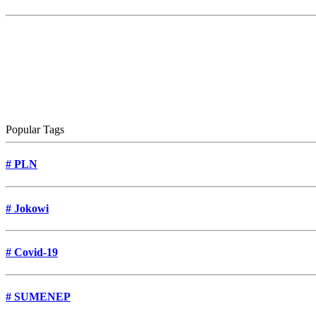
Popular Tags
#
PLN
#
Jokowi
#
Covid-19
#
SUMENEP