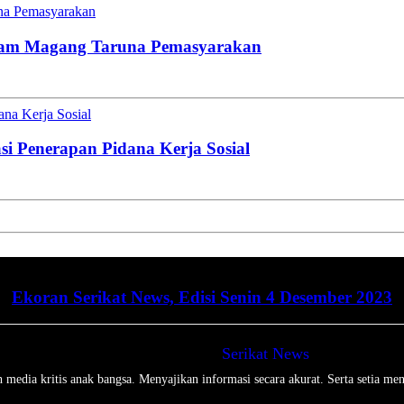
una Pemasyarakan
gram Magang Taruna Pemasyarakan
na Kerja Sosial
i Penerapan Pidana Kerja Sosial
Ekoran Serikat News, Edisi Senin 4 Desember 2023
Serikat News
media kritis anak bangsa. Menyajikan informasi secara akurat. Serta setia men