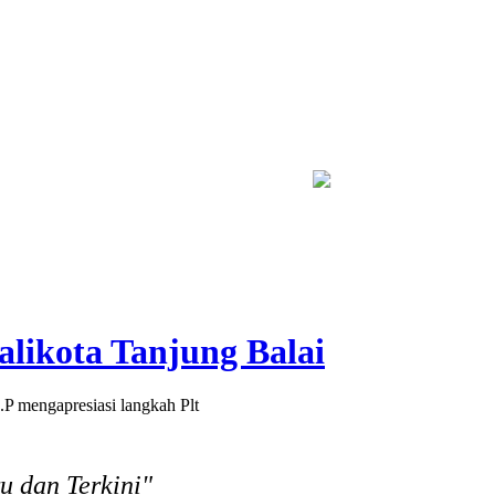
ran Savana Bromo Capai 80 Hektare
Bapas Yogyakarta dan Polt
likota Tanjung Balai
 mengapresiasi langkah Plt
 dan Terkini"