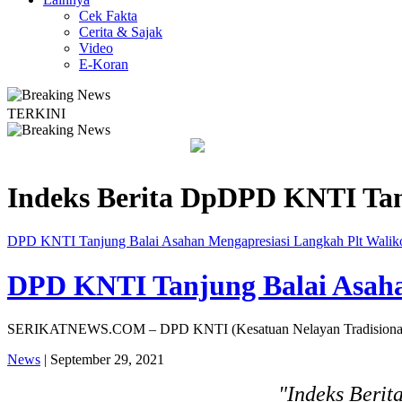
Cek Fakta
Cerita & Sajak
Video
E-Koran
TERKINI
rkuat Kesadaran Hukum
Legislator PKB Kecam Aksi Nirempati N
Indeks Berita
DpDPD KNTI Tang
DPD KNTI Tanjung Balai Asahan Mengapresiasi Langkah Plt Waliko
DPD KNTI Tanjung Balai Asahan
SERIKATNEWS.COM – DPD KNTI (Kesatuan Nelayan Tradisional Indo
News
| September 29, 2021
"Indeks Beri