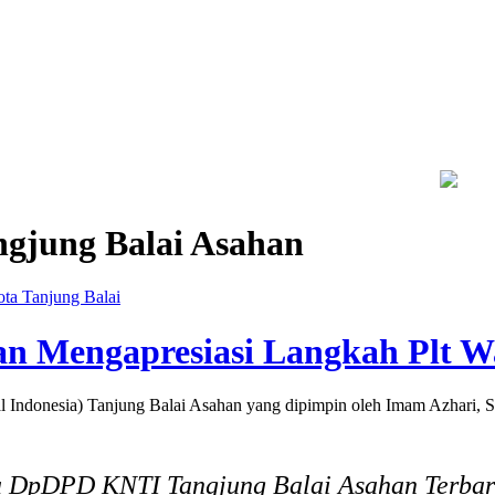
akes ke Pasien BPJS, Minta Pelaku Diberi Sanksi Tegas
Kebaka
jung Balai Asahan
ta Tanjung Balai
 Mengapresiasi Langkah Plt Wa
nesia) Tanjung Balai Asahan yang dipimpin oleh Imam Azhari, S.P
ta DpDPD KNTI Tangjung Balai Asahan Terbaru