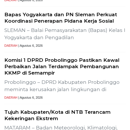
Sumur Produksi SLR-T-
Gelar Media Gathering, Geodipa A
Pembangunan Proyek PLTP Dieng
Previous
Next
Bapas Yogyakarta Edukasi Guru SMKN 1
Seyegan untuk Perkuat Kesadaran Hukum