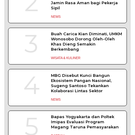
meminta kerusakan jalan lingkungan di
DAERAH
| Agustus 6, 2026
Tujuh Kabupaten/Kota di NTB Terancam
Kekeringan Ekstrem
MATARAM – Badan Meteorologi, Klimatologi,
dan Geofisika (BMKG) menetapkan tujuh dari
DAERAH
| Agustus 1, 2026
TERPOPULER
+ SELENGKAPNYA
Demokrasi Ekonomi Bukan