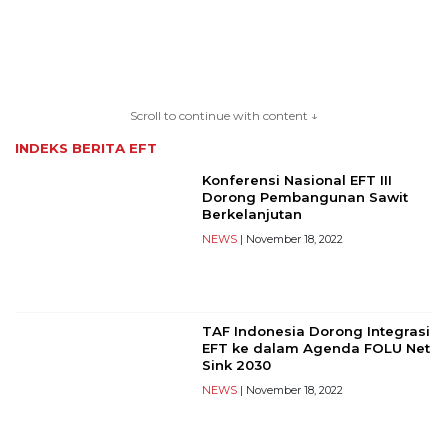
TERKONEKSI
BERSAMA
Scroll to continue with content ↓
KAMI
INDEKS BERITA
EFT
Konferensi Nasional EFT III
Dorong Pembangunan Sawit
Berkelanjutan
NEWS
| November 18, 2022
TAF Indonesia Dorong Integrasi
Copyright
EFT ke dalam Agenda FOLU Net
Sink 2030
©
2026
NEWS
| November 18, 2022
serikatnews.com
Allright