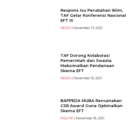
Reserved
Respons Isu Perubahan Iklim,
TAF Gelar Konferensi Nasional
CONTACT
EFT III
US
NEWS
| November 13, 2022
Centennial
Tower,
Level
19,
TAF Dorong Kolaborasi
Jl.
Pemerintah dan Swasta
Jenderal
Maksimalkan Pendanaan
Gatot
Skema EFT
Subroto,
NEWS
| November 16, 2021
No.
27,
Setiabudi,
BAPPEDA MUBA Rencanakan
Jakarta
CSR Award Guna Optimalkan
Selatan,
Skema EFT
12950
POLITIK
| November 16, 2021
Telp:
+6282136505789