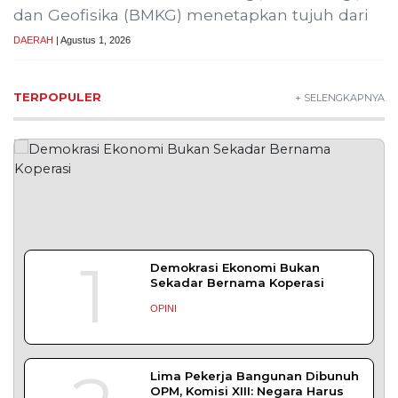
Bapas Yogyakarta dan Poltek Imipas Evaluasi
Program Magang Taruna Pemasyarakan
YOGYAKARTA – Balai Pemasyarakatan (Bapas)
Kelas I Yogyakarta menerima kunjungan
DAERAH
| Agustus 6, 2026
Bapas Yogyakarta dan PN Sleman Perkuat
Koordinasi Penerapan Pidana Kerja Sosial
SLEMAN – Balai Pemasyarakatan (Bapas) Kelas I
Yogyakarta dan Pengadilan
DAERAH
| Agustus 6, 2026
Komisi 1 DPRD Probolinggo Pastikan Kawal
Perbaikan Jalan Terdampak Pembangunan
KKMP di Semampir
Probolinggo – DPRD Kabupaten Probolinggo