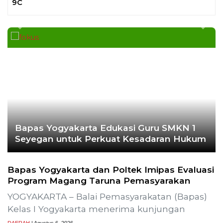
Ekoran Serikat News, E
November 20
CEK FAKTA
Hoaks – Video Viral
Pertandingan Indonesia vs
Uzbekistan Akan Diulang
Laporkan Hoaks
Cek Fakta Lain