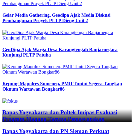
Gelar Media Gathering, Geodipa Ajak Media Diskusi
Pembangunan Proyek PLTP Dieng Unit 2
GeoDipa Ajak Warga Desa Karangtengah Banjarnegara
Kunjungi PLTP Patuha
Kepung Mapolres Sumenep, PMII Tuntut Segera Tangkap
Oknum Wartawan Bongkar86
Previous
Next
Bapas Yogyakarta dan Poltek Imipas Evaluasi
Program Magang Taruna Pemasyarakan
Bapas Yogyakarta dan PN Sleman Perkuat