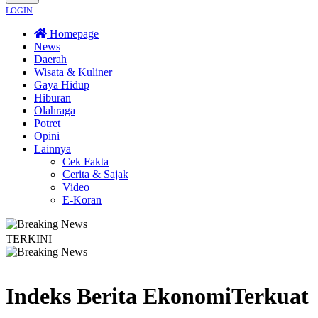
LOGIN
Homepage
News
Daerah
Wisata & Kuliner
Gaya Hidup
Hiburan
Olahraga
Potret
Opini
Lainnya
Cek Fakta
Cerita & Sajak
Video
E-Koran
TERKINI
elaku Diberi Sanksi Tegas
Kebakaran Savana Bromo Capai 80 Hektare
Indeks Berita
EkonomiTerkuat