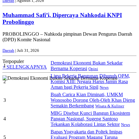
Daerah
| Agustus 1, 2026
Muhammad Safi’i, Dipercaya Nahkodai KNPI
Probolinggo
PROBOLINGGO – Nahkoda pimpinan Dewan Pengurus Daerah
(DPD) Komite Nasional
Daerah
| Juli 31, 2026
Terpopuler
Demokrasi Ekonomi Bukan Sekadar
1
+ SELENGKAPNYA
Bernama Koperasi
Opini
Lima Pekerja Bangunan Dibunuh OPM,
2
Komisi XIII: Negara Harus Jamin Rasa
Aman bagi Pekerja Sipil
News
Buah Carica Kian Diminati, UMKM
3
Wonosobo Dorong Oleh-Oleh Khas Dieng
Semakin Berkembang
Wisata & Kuliner
MBG Disebut Kunci Bangun Ekosistem
4
Pangan Nasional, Sugeng Santoso
Tekankan Kolaborasi Lintas Sektor
News
Bapas Yogyakarta dan Poltek Imipas
5
Evaluasi Program Magang Taruna