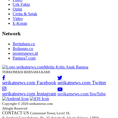
Cek Fakta
Opini
Cerita & Sajak
Video
E-Koran
Network
Beritabaru.co
Bolinggo.co
progresnews.id
Pantura7.com
TERKONEKSI BERSAMA KAMI
serikatnews.com Facebook
serikatnews.com Twitter
serikatnews.com Instagram
serikatnews.com YouTube
Copyright © 2026 serikatnews.com
Allright Reserved
CONTACT US
Centennial Tower, Level 19,
Jl. Jenderal Gatot Subroto, No. 27, Setiabudi, Jakarta Selatan, 12950