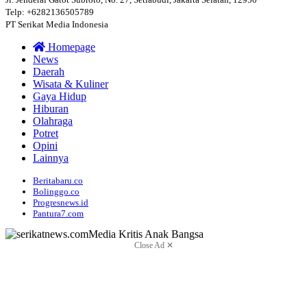
Telp: +6282136505789
PT Serikat Media Indonesia
Homepage
News
Daerah
Wisata & Kuliner
Gaya Hidup
Hiburan
Olahraga
Potret
Opini
Lainnya
Beritabaru.co
Bolinggo.co
Progresnews.id
Pantura7.com
Close Ad ✕