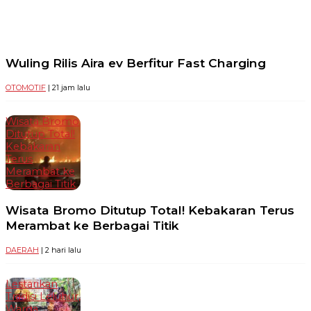
Wuling Rilis Aira ev Berfitur Fast Charging
OTOMOTIF
| 21 jam lalu
Wisata Bromo
Ditutup Total!
Kebakaran
Terus
Merambat ke
Berbagai Titik
Wisata Bromo Ditutup Total! Kebakaran Terus
Merambat ke Berbagai Titik
DAERAH
| 2 hari lalu
Lestarikan
Tradisi Leluhur,
Warga