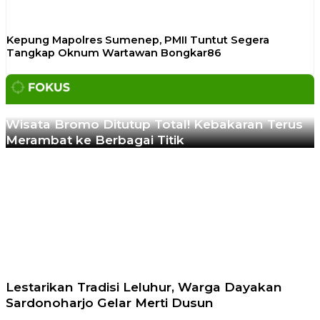
Kepung Mapolres Sumenep, PMII Tuntut Segera
Tangkap Oknum Wartawan Bongkar86
Previous
Next
Wisata Bromo Ditutup Total! Kebakaran Terus
Merambat ke Berbagai Titik
Lestarikan Tradisi Leluhur, Warga Dayakan
Sardonoharjo Gelar Merti Dusun