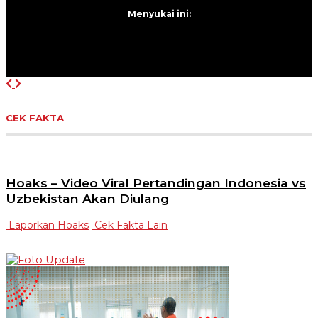
Menyukai ini:
Previous
Next
CEK FAKTA
Hoaks – Video Viral Pertandingan Indonesia vs
Uzbekistan Akan Diulang
Laporkan Hoaks
Cek Fakta Lain