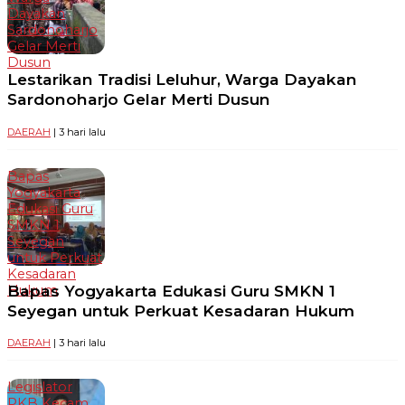
Dayakan
Sardonoharjo
Gelar Merti
Dusun
Lestarikan Tradisi Leluhur, Warga Dayakan
Sardonoharjo Gelar Merti Dusun
DAERAH
| 3 hari lalu
Bapas
Yogyakarta
Edukasi Guru
SMKN 1
Seyegan
untuk Perkuat
Kesadaran
Bapas Yogyakarta Edukasi Guru SMKN 1
Hukum
Seyegan untuk Perkuat Kesadaran Hukum
DAERAH
| 3 hari lalu
Legislator
PKB Kecam