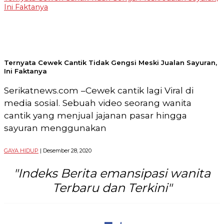
Ini Faktanya
Telp:
+6282136505789
PT
Serikat
Media
Indonesia
Ternyata Cewek Cantik Tidak Gengsi Meski Jualan Sayuran,
Ini Faktanya
Serikatnews.com –Cewek cantik lagi Viral di
media sosial. Sebuah video seorang wanita
cantik yang menjual jajanan pasar hingga
sayuran menggunakan
GAYA HIDUP
| Desember 28, 2020
"Indeks Berita emansipasi wanita
Terbaru dan Terkini"