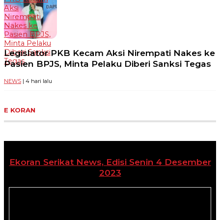
Aksi
Nirempati
Nakes ke
Pasien BPJS,
Minta Pelaku
Legislator PKB Kecam Aksi Nirempati Nakes ke
Diberi Sanksi
Tegas
Pasien BPJS, Minta Pelaku Diberi Sanksi Tegas
NEWS
| 4 hari lalu
E KORAN
Ekoran Serikat News, Edisi Senin 4 Desember
2023