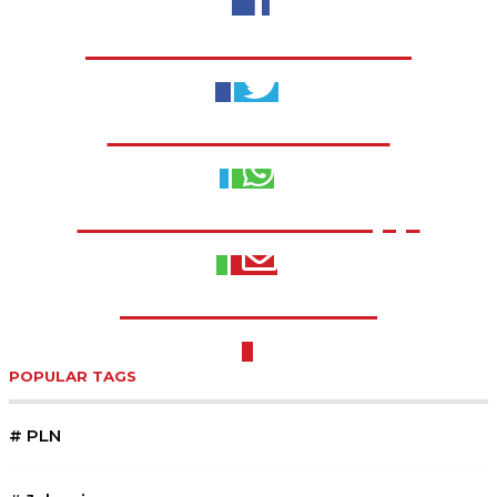
Share to Facebook
Share to Twitter
Share to WhatsApp
Share to Email
POPULAR TAGS
#
PLN