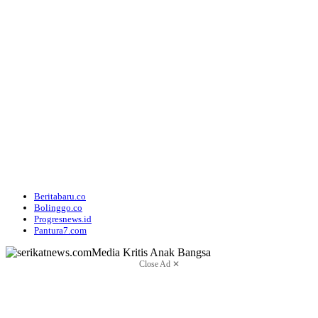
Beritabaru.co
Bolinggo.co
Progresnews.id
Pantura7.com
Close Ad ✕