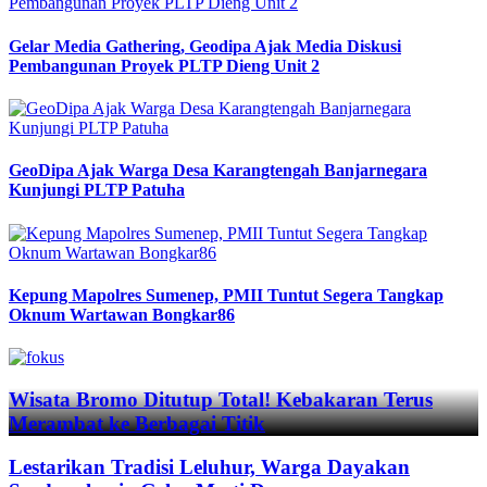
Gelar Media Gathering, Geodipa Ajak Media Diskusi
Pembangunan Proyek PLTP Dieng Unit 2
GeoDipa Ajak Warga Desa Karangtengah Banjarnegara
Kunjungi PLTP Patuha
Kepung Mapolres Sumenep, PMII Tuntut Segera Tangkap
Oknum Wartawan Bongkar86
Previous
Next
Wisata Bromo Ditutup Total! Kebakaran Terus
Merambat ke Berbagai Titik
Lestarikan Tradisi Leluhur, Warga Dayakan