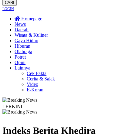
CARI
LOGIN
Homepage
News
Daerah
Wisata & Kuliner
Gaya Hidup
Hiburan
Olahraga
Potret
Opini
Lainnya
Cek Fakta
Cerita & Sajak
Video
E-Koran
TERKINI
esar Mendongkrak Ekonomi dan Tembus Pasar Nasional
Motor Penjual Ikan
Indeks Berita
Khedira