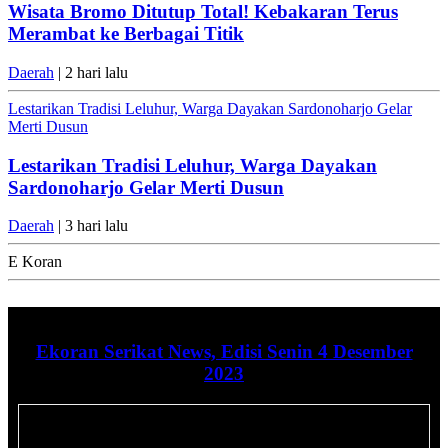
Wisata Bromo Ditutup Total! Kebakaran Terus
Merambat ke Berbagai Titik
Daerah
| 2 hari lalu
Lestarikan Tradisi Leluhur, Warga Dayakan Sardonoharjo Gelar
Merti Dusun
Lestarikan Tradisi Leluhur, Warga Dayakan
Sardonoharjo Gelar Merti Dusun
Daerah
| 3 hari lalu
E Koran
Ekoran Serikat News, Edisi Senin 4 Desember
2023