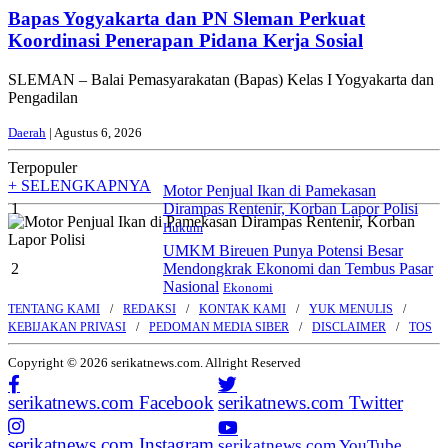
Bapas Yogyakarta dan PN Sleman Perkuat
Koordinasi Penerapan Pidana Kerja Sosial
SLEMAN – Balai Pemasyarakatan (Bapas) Kelas I Yogyakarta dan
Pengadilan
Daerah
| Agustus 6, 2026
Terpopuler
+ SELENGKAPNYA
Motor Penjual Ikan di Pamekasan
1
Dirampas Rentenir, Korban Lapor Polisi
Hukum
UMKM Bireuen Punya Potensi Besar
2
Mendongkrak Ekonomi dan Tembus Pasar
Nasional
Ekonomi
TENTANG KAMI
REDAKSI
KONTAK KAMI
YUK MENULIS
KEBIJAKAN PRIVASI
PEDOMAN MEDIA SIBER
DISCLAIMER
TOS
Copyright © 2026 serikatnews.com. Allright Reserved
serikatnews.com Facebook
serikatnews.com Twitter
serikatnews.com Instagram
serikatnews.com YouTube