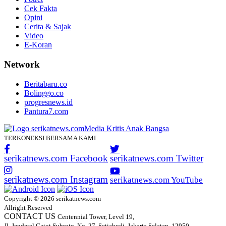
Cek Fakta
Opini
Cerita & Sajak
Video
E-Koran
Network
Beritabaru.co
Bolinggo.co
progresnews.id
Pantura7.com
TERKONEKSI BERSAMA KAMI
serikatnews.com Facebook
serikatnews.com Twitter
serikatnews.com Instagram
serikatnews.com YouTube
Copyright © 2026 serikatnews.com
Allright Reserved
CONTACT US
Centennial Tower, Level 19,
Jl. Jenderal Gatot Subroto, No. 27, Setiabudi, Jakarta Selatan, 12950