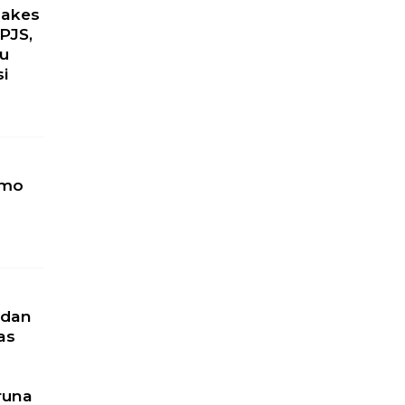
Nakes
PJS,
ku
si
omo
 dan
as
runa