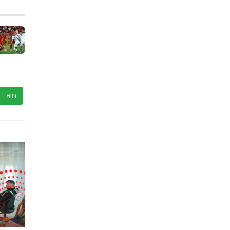
 Lain
Next