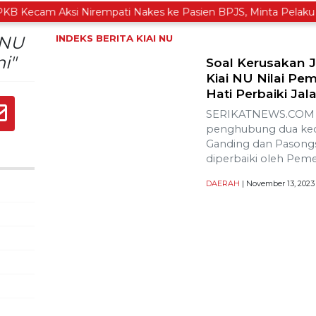
 Kecam Aksi Nirempati Nakes ke Pasien BPJS, Minta Pelaku Dibe
 NU
INDEKS BERITA
KIAI NU
i"
Soal Kerusakan 
Kiai NU Nilai P
Hati Perbaiki Jal
SERIKATNEWS.COM – H
penghubung dua kec
Ganding dan Pasongs
diperbaiki oleh Peme
DAERAH
| November 13, 2023