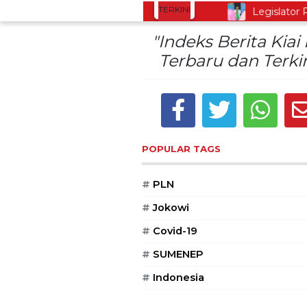
TERKINI
gan untuk Perkuat Kesadaran Hukum
Legislator PKB
"Indeks Berita Kiai
Terbaru dan Terkin
POPULAR TAGS
#
PLN
#
Jokowi
#
Covid-19
#
SUMENEP
#
Indonesia