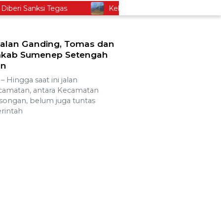
ri Sanksi Tegas
Kebakaran Savana Bromo Capai 80 
Jalan Ganding, Tomas dan
emkab Sumenep Setengah
an
ingga saat ini jalan
amatan, antara Kecamatan
ongan, belum juga tuntas
rintah