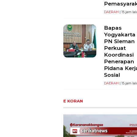
Pemasyara
DAERAH
| 15 jam lal
Bapas
Yogyakarta
PN Sleman
Perkuat
Koordinasi
Penerapan
Pidana Kerj
Sosial
DAERAH
| 15 jam lal
E KORAN