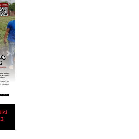
Next
isi
23