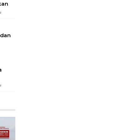
kan
u
 dan
a
u