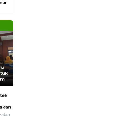
umur
si
tuk
um
tek
akan
katan