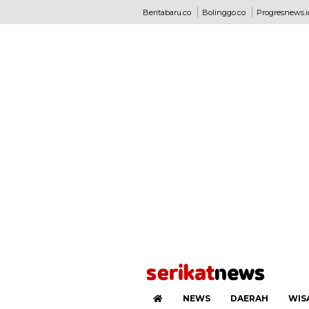
Beritabaru.co
Bolinggo.co
Progresnews.i
NEWS
DAERAH
WIS