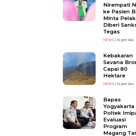
Nirempati 
ke Pasien B
Minta Pela
Diberi Sank
Tegas
NEWS
| 14 jam lalu
Kebakaran
Savana Br
Capai 80
Hektare
NEWS
| 14 jam lalu
Bapas
Yogyakarta
Poltek Imip
Evaluasi
Program
Magang Ta