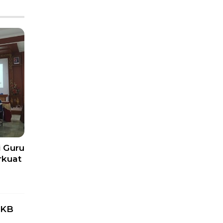
 Guru
rkuat
PKB