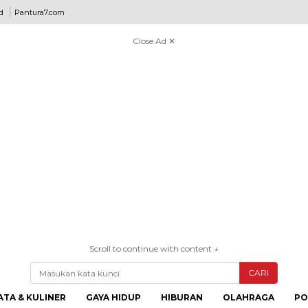
d
Pantura7.com
Close Ad ✕
Scroll to continue with content ↓
CARI
ATA & KULINER
GAYA HIDUP
HIBURAN
OLAHRAGA
PO