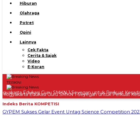
Hiburan
Olahraga
Potret
Opini
Lainnya
Cek Fakta
Cerita & Sajak
Video
E-Koran
TERKINI
gyakarta Edukasi Guru SMKN 1 Seyegan untuk Perkuat Kesada
Indeks Berita
KOMPETISI
GYPEM Sukses Gelar Event Untag Science Competition 2023