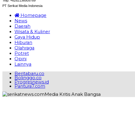
Telp: +6282136505789
PT Serikat Media Indonesia
Homepage
News
Daerah
Wisata & Kuliner
Gaya Hidup
Hiburan
Olahraga
Potret
Opini
Lainnya
Beritabaru.co
Bolinggo.co
Progresnews.id
Pantura7.com