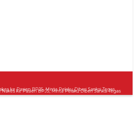
s ke Pasien BPJS, Minta Pelaku Diberi Sanksi Tegas