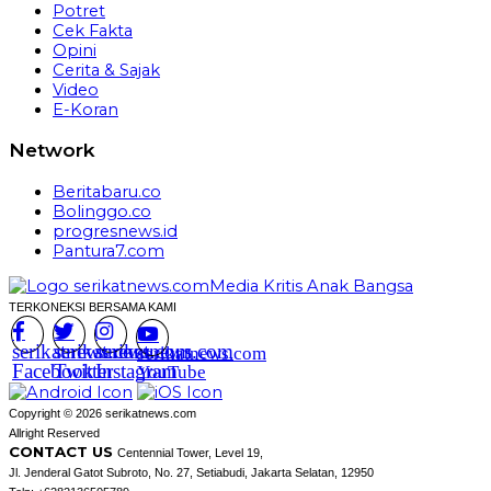
Potret
Cek Fakta
Opini
Cerita & Sajak
Video
E-Koran
Network
Beritabaru.co
Bolinggo.co
progresnews.id
Pantura7.com
TERKONEKSI BERSAMA KAMI
serikatnews.com
serikatnews.com
serikatnews.com
serikatnews.com
Facebook
Twitter
Instagram
YouTube
Copyright © 2026 serikatnews.com
Allright Reserved
CONTACT US
Centennial Tower, Level 19,
Jl. Jenderal Gatot Subroto, No. 27, Setiabudi, Jakarta Selatan, 12950