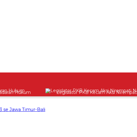
ran Hukum
Legislator PKB Kecam Aksi Nirempati Nake
 se Jawa Timur-Bali