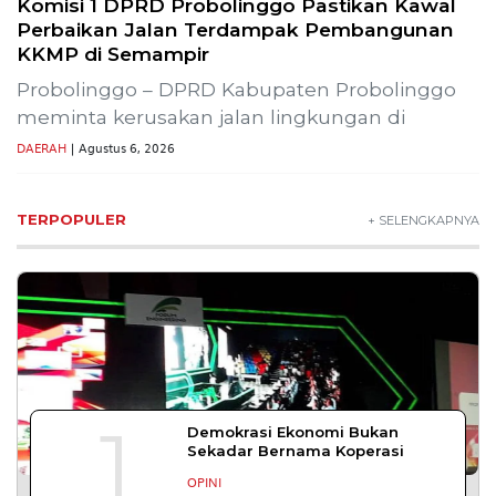
Lestarikan Tradisi Leluhur, Warga Dayakan
Sardonoharjo Gelar Merti Dusun
Bapas Yogyakarta Edukasi Guru SMKN 1
Seyegan untuk Perkuat Kesadaran Hukum
SLEMAN – Balai Pemasyarakatan (Bapas) Kelas I
Yogyakarta memberikan edukasi
DAERAH
| Agustus 7, 2026
Bapas Yogyakarta dan Poltek Imipas Evaluasi
Program Magang Taruna Pemasyarakan
YOGYAKARTA – Balai Pemasyarakatan (Bapas)
Kelas I Yogyakarta menerima kunjungan
DAERAH
| Agustus 6, 2026
Bapas Yogyakarta dan PN Sleman Perkuat
Koordinasi Penerapan Pidana Kerja Sosial