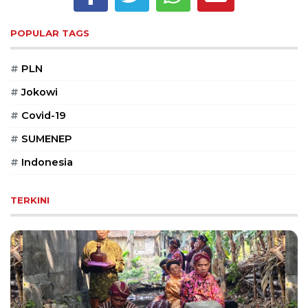
Reserved
POPULAR TAGS
CONTACT
US
#
PLN
Centennial
Tower,
#
Jokowi
Level
19,
#
Covid-19
Jl.
#
SUMENEP
Jenderal
Gatot
#
Indonesia
Subroto,
No.
TERKINI
27,
Setiabudi,
Jakarta
Selatan,
12950
Telp:
+6282136505789