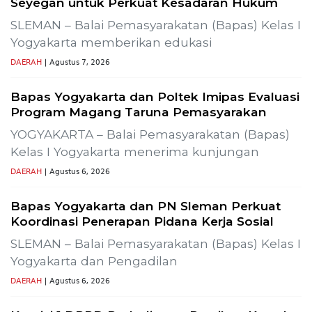
Gelar Media Gathering, Geodipa Ajak Media Diskusi
Pembangunan Proyek PLTP Dieng Unit 2
Previous
Next
-