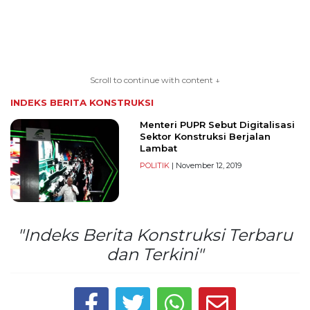
TERKONEKSI
BERSAMA
Scroll to continue with content ↓
KAMI
INDEKS BERITA
KONSTRUKSI
Menteri PUPR Sebut Digitalisasi
Sektor Konstruksi Berjalan
Lambat
POLITIK
| November 12, 2019
"Indeks Berita Konstruksi Terbaru
Copyright
dan Terkini"
©
2026
serikatnews.com
Allright