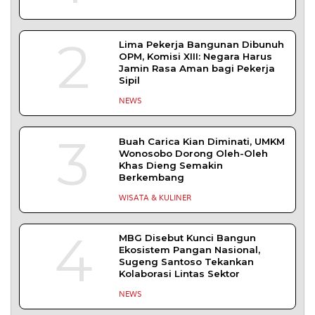
SLEMAN – Balai Pemasyarakatan (Bapas) Kelas I
Yogyakarta dan Pengadilan
DAERAH
| Agustus 6, 2026
Komisi 1 DPRD Probolinggo Pastikan Kawal
Perbaikan Jalan Terdampak Pembangunan
KKMP di Semampir
Probolinggo – DPRD Kabupaten Probolinggo
meminta kerusakan jalan lingkungan di
DAERAH
| Agustus 6, 2026
TERPOPULER
+ SELENGKAPNYA