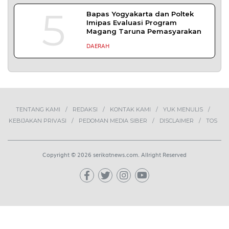
1
Demokrasi Ekonomi Bukan
Sekadar Bernama Koperasi
OPINI
2
Lima Pekerja Bangunan Dibunuh
OPM, Komisi XIII: Negara Harus
Jamin Rasa Aman bagi Pekerja
Sipil
NEWS
3
Buah Carica Kian Diminati, UMKM
Wonosobo Dorong Oleh-Oleh
Khas Dieng Semakin
Berkembang
WISATA & KULINER