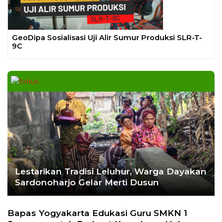
Ekoran Serikat News, Edisi Kamis 9
November 2023
CEK FAKTA
Hoaks – Video Viral
Pertandingan Indonesia vs
Uzbekistan Akan Diulang
Laporkan Hoaks
Cek Fakta Lain