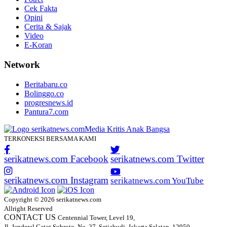
Cek Fakta
Opini
Cerita & Sajak
Video
E-Koran
Network
Beritabaru.co
Bolinggo.co
progresnews.id
Pantura7.com
TERKONEKSI BERSAMA KAMI
serikatnews.com Facebook
serikatnews.com Twitter
serikatnews.com Instagram
serikatnews.com YouTube
Copyright © 2026 serikatnews.com
Allright Reserved
CONTACT US
Centennial Tower, Level 19,
Jl. Jenderal Gatot Subroto, No. 27, Setiabudi, Jakarta Selatan, 12950