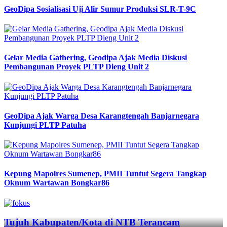
GeoDipa Sosialisasi Uji Alir Sumur Produksi SLR-T-9C
Gelar Media Gathering, Geodipa Ajak Media Diskusi
Pembangunan Proyek PLTP Dieng Unit 2
GeoDipa Ajak Warga Desa Karangtengah Banjarnegara
Kunjungi PLTP Patuha
Kepung Mapolres Sumenep, PMII Tuntut Segera Tangkap
Oknum Wartawan Bongkar86
Previous
Next
Tujuh Kabupaten/Kota di NTB Terancam