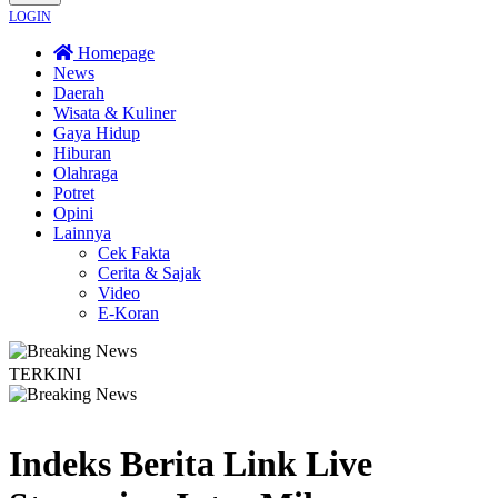
LOGIN
Homepage
News
Daerah
Wisata & Kuliner
Gaya Hidup
Hiburan
Olahraga
Potret
Opini
Lainnya
Cek Fakta
Cerita & Sajak
Video
E-Koran
TERKINI
, UMKM Wonosobo Dorong Oleh-Oleh Khas Dieng Semakin Berkembang
Demok
Indeks Berita
Link Live