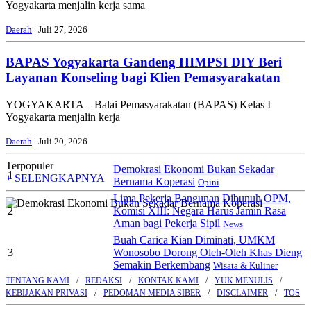
Yogyakarta menjalin kerja sama
Daerah
| Juli 27, 2026
BAPAS Yogyakarta Gandeng HIMPSI DIY Beri
Layanan Konseling bagi Klien Pemasyarakatan
YOGYAKARTA – Balai Pemasyarakatan (BAPAS) Kelas I
Yogyakarta menjalin kerja
Daerah
| Juli 20, 2026
Terpopuler
Demokrasi Ekonomi Bukan Sekadar
1
+ SELENGKAPNYA
Bernama Koperasi
Opini
Lima Pekerja Bangunan Dibunuh OPM,
2
Komisi XIII: Negara Harus Jamin Rasa
Aman bagi Pekerja Sipil
News
Buah Carica Kian Diminati, UMKM
3
Wonosobo Dorong Oleh-Oleh Khas Dieng
Semakin Berkembang
Wisata & Kuliner
TENTANG KAMI
REDAKSI
KONTAK KAMI
YUK MENULIS
KEBIJAKAN PRIVASI
PEDOMAN MEDIA SIBER
DISCLAIMER
TOS