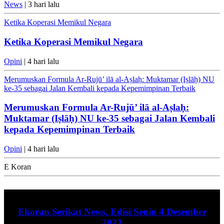
News
| 3 hari lalu
Ketika Koperasi Memikul Negara
Ketika Koperasi Memikul Negara
Opini
| 4 hari lalu
Merumuskan Formula Ar-Rujū’ ilā al-Aṣlaḥ: Muktamar (Iṣlāḥ) NU
ke-35 sebagai Jalan Kembali kepada Kepemimpinan Terbaik
Merumuskan Formula Ar-Rujū’ ilā al-Aṣlaḥ:
Muktamar (Iṣlāḥ) NU ke-35 sebagai Jalan Kembali
kepada Kepemimpinan Terbaik
Opini
| 4 hari lalu
E Koran
Ekoran Serikat News, Edisi Senin 4 Desember
2023