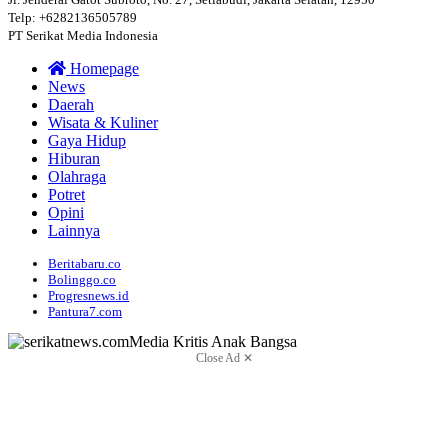
Telp: +6282136505789
PT Serikat Media Indonesia
Homepage
News
Daerah
Wisata & Kuliner
Gaya Hidup
Hiburan
Olahraga
Potret
Opini
Lainnya
Beritabaru.co
Bolinggo.co
Progresnews.id
Pantura7.com
Close Ad ✕