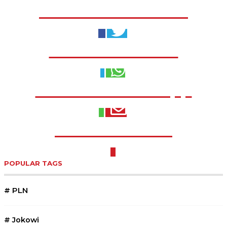
Share to Facebook
Share to Twitter
Share to WhatsApp
Share to Email
POPULAR TAGS
#
PLN
#
Jokowi