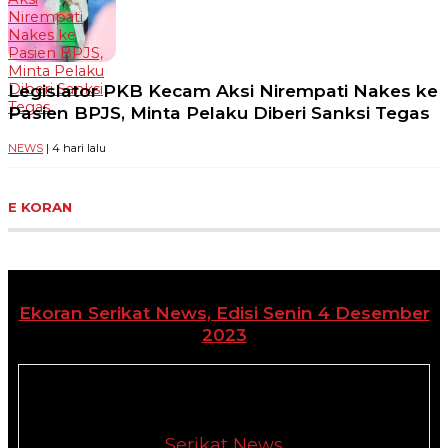
Nirempati
Nakes ke
Pasien BPJS,
Minta Pelaku
Legislator PKB Kecam Aksi Nirempati Nakes ke
Diberi Sanksi
Tegas
Pasien BPJS, Minta Pelaku Diberi Sanksi Tegas
NEWS
| 4 hari lalu
E KORAN
Ekoran Serikat News, Edisi Senin 4 Desember
2023
Serikat News