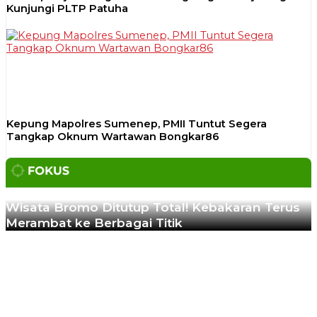
Kunjungi PLTP Patuha
Kepung Mapolres Sumenep, PMII Tuntut Segera
Tangkap Oknum Wartawan Bongkar86
Previous
Next
Wisata Bromo Ditutup Total! Kebakaran Terus
Merambat ke Berbagai Titik