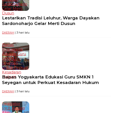
Sardonoharjo
Gelar Merti
Dusun
Lestarikan Tradisi Leluhur, Warga Dayakan
Sardonoharjo Gelar Merti Dusun
DAERAH
| 3 hari lalu
Bapas
Yogyakarta
Edukasi Guru
SMKN 1
Seyegan
untuk Perkuat
Kesadaran
Bapas Yogyakarta Edukasi Guru SMKN 1
Hukum
Seyegan untuk Perkuat Kesadaran Hukum
DAERAH
| 3 hari lalu
Legislator
PKB Kecam
Aksi