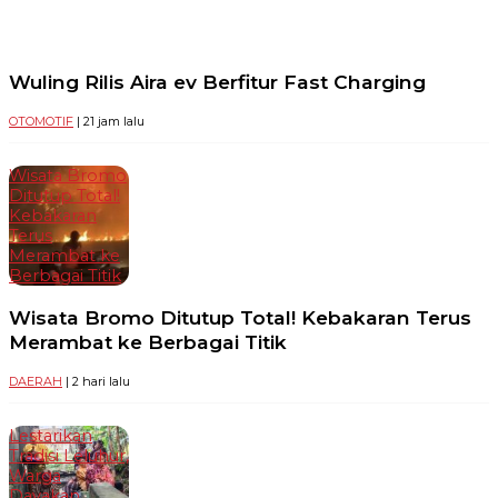
Wuling Rilis Aira ev Berfitur Fast Charging
OTOMOTIF
| 21 jam lalu
Wisata Bromo
Ditutup Total!
Kebakaran
Terus
Merambat ke
Berbagai Titik
Wisata Bromo Ditutup Total! Kebakaran Terus
Merambat ke Berbagai Titik
DAERAH
| 2 hari lalu
Lestarikan
Tradisi Leluhur,
Warga
Dayakan