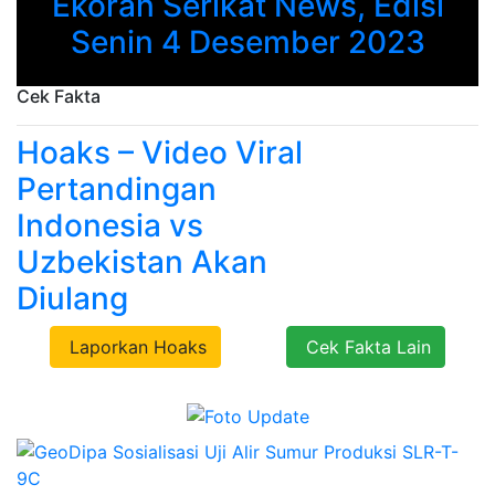
Ekoran Serikat News, Edisi
Previous
Next
Senin 4 Desember 2023
Cek Fakta
Hoaks – Video Viral
Pertandingan
Indonesia vs
Uzbekistan Akan
Diulang
Laporkan Hoaks
Cek Fakta Lain