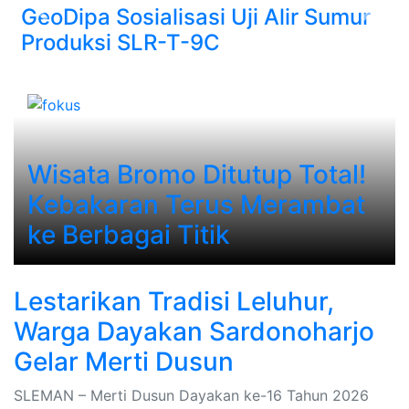
GeoDipa Sosialisasi Uji Alir Sumur
Previous
Next
Produksi SLR-T-9C
Wisata Bromo Ditutup Total!
Kebakaran Terus Merambat
ke Berbagai Titik
Lestarikan Tradisi Leluhur,
Warga Dayakan Sardonoharjo
Gelar Merti Dusun
SLEMAN – Merti Dusun Dayakan ke-16 Tahun 2026