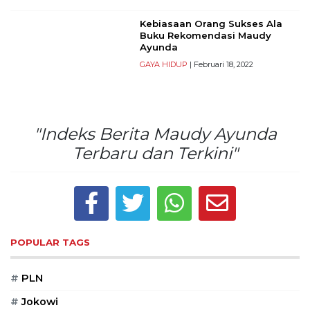
Reserved
Kebiasaan Orang Sukses Ala
Buku Rekomendasi Maudy
CONTACT
Ayunda
US
GAYA HIDUP
| Februari 18, 2022
Centennial
Tower,
Level
19,
"Indeks Berita Maudy Ayunda
Jl.
Jenderal
Terbaru dan Terkini"
Gatot
Subroto,
No.
27,
Setiabudi,
Jakarta
POPULAR TAGS
Selatan,
12950
#
PLN
Telp:
+6282136505789
#
Jokowi