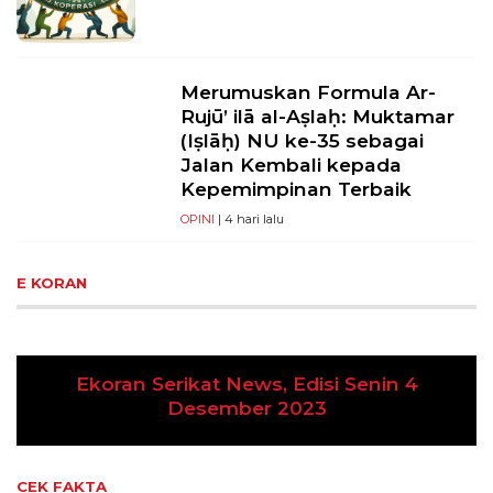
Merumuskan Formula Ar-
Rujū’ ilā al-Aṣlaḥ: Muktamar
(Iṣlāḥ) NU ke-35 sebagai
Jalan Kembali kepada
Kepemimpinan Terbaik
OPINI
| 4 hari lalu
E KORAN
t News, Edisi Senin 4
ember 2023