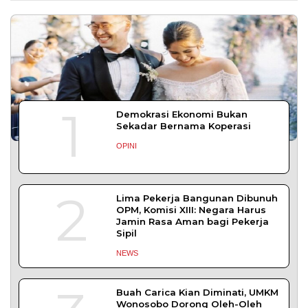
Probolinggo
PROBOLINGGO – Nahkoda pimpinan Dewan
Pengurus Daerah (DPD) Komite Nasional
DAERAH
| Juli 31, 2026
Bapas Yogyakarta Ikuti Sosialisasi PK
Bangkom untuk Tingkatkan Kompetensi
Pegawai
YOGYAKARTA – Balai Pemasyarakatan (Bapas)
Kelas I Yogyakarta mengikuti Sosialisasi
DAERAH
| Juli 29, 2026
Bapas Yogyakarta Gandeng DPKUKM Kota
Yogyakarta untuk Pelaksanaan Pidana Kerja
Sosial
YOGYAKARTA– Balai Pemasyarakatan (Bapas)
Kelas I Yogyakarta menjalin kerja sama