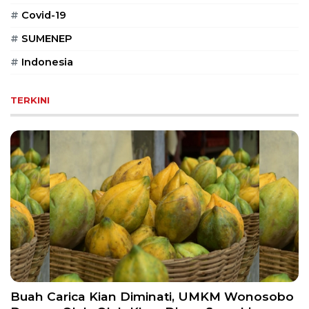
PT
#
Covid-19
Serikat
Media
#
SUMENEP
Indonesia
#
Indonesia
TERKINI
Buah Carica Kian Diminati, UMKM Wonosobo