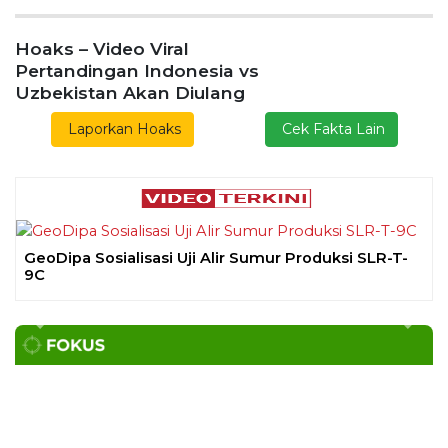
Previous
Next