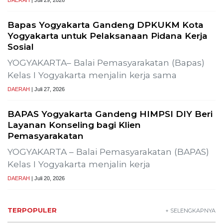
Previous
Next
Gelar Media Gathering, G
Pembangunan Proyek PLT
Tujuh Kabupaten/Kota di NTB Terancam
Kekeringan Ekstrem
Muhammad Safi’i, Dipercaya Nahkodai KNPI