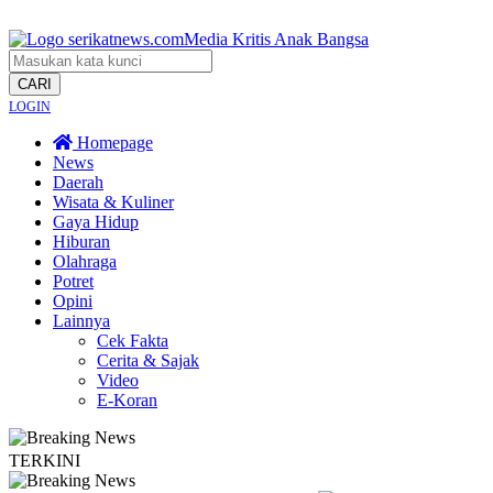
CARI
LOGIN
Homepage
News
Daerah
Wisata & Kuliner
Gaya Hidup
Hiburan
Olahraga
Potret
Opini
Lainnya
Cek Fakta
Cerita & Sajak
Video
E-Koran
TERKINI