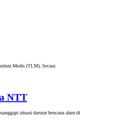
lator PKB Kecam Aksi Nirempati Nakes ke Pasien BPJS, Minta Pelaku Diberi S
orium Medis (TLM). Secara
na NTT
gapi situasi darurat bencana alam di