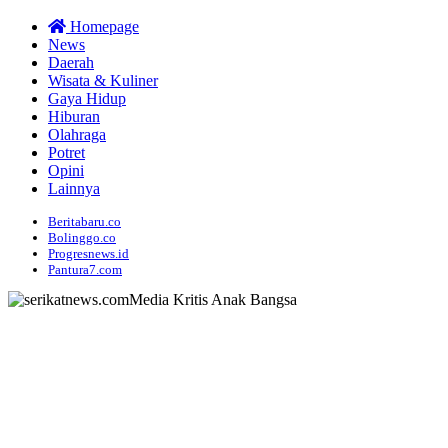
Homepage
News
Daerah
Wisata & Kuliner
Gaya Hidup
Hiburan
Olahraga
Potret
Opini
Lainnya
Beritabaru.co
Bolinggo.co
Progresnews.id
Pantura7.com