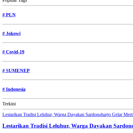
Popular Tags
#
PLN
#
Jokowi
#
Covid-19
#
SUMENEP
#
Indonesia
Terkini
Lestarikan Tradisi Leluhur, Warga Dayakan Sardonoharjo Gelar Mer
Lestarikan Tradisi Leluhur, Warga Dayakan Sardon