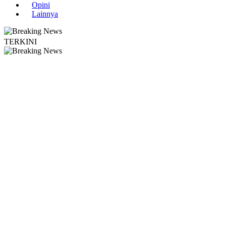
Opini
Lainnya
TERKINI
 Yogyakarta Edukasi Guru SMKN 1 Seyegan untuk Perkuat Kesadaran Hukum