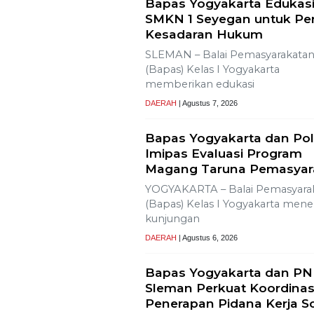
Ajak Media Diskusi Pembang
Proyek PLTP Dieng Unit 2
Wisata Bromo Ditutup To
Kebakaran Terus Meram
ke Berbagai Titik
Lestarikan Tradisi Leluhur,
Warga Dayakan Sardonoh
Gelar Merti Dusun
SLEMAN – Merti Dusun Dayakan