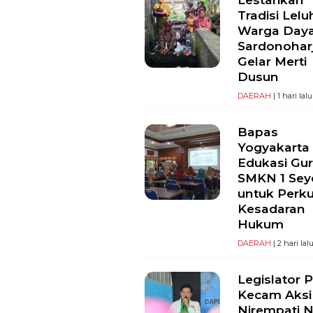
Tradisi Lelu
Warga Day
Sardonohar
Gelar Merti
Dusun
DAERAH
| 1 hari lalu
Bapas
Yogyakarta
Edukasi Gu
SMKN 1 Se
untuk Perk
Kesadaran
Hukum
DAERAH
| 2 hari lal
Legislator 
Kecam Aksi
Nirempati 