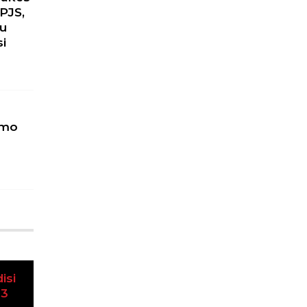
PJS,
ku
si
omo