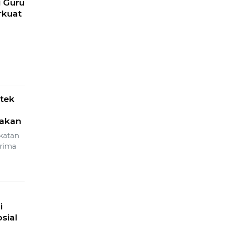
unan
tal!
bat
arjo
 ke-16