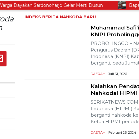
ga Dayakan Sardonoharjo Gelar Merti Dusun
Bapas Yo
koda
INDEKS BERITA
NAHKODA BARU
n
Muhammad Safi’i
KNPI Probolingg
PROBOLINGGO – Na
Pengurus Daerah (D
Indonesia (KNPI) Ka
berganti, pada Jumat 
DAERAH
| Juli 31, 2026
Kalahkan Pendata
Nahkodai HIPMI
SERIKATNEWS.COM 
Indonesia (HIPMI) K
berganti nahkoda ke
Ketua HIPMI periode
DAERAH
| Februari 25, 2024