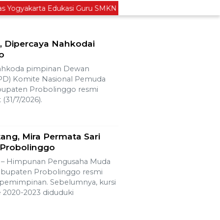
gyakarta Edukasi Guru SMKN 1 Seyegan untuk Perkuat Kesada
, Dipercaya Nahkodai
o
hkoda pimpinan Dewan
PD) Komite Nasional Pemuda
bupaten Probolinggo resmi
(31/7/2026).
ng, Mira Permata Sari
 Probolinggo
– Himpunan Pengusaha Muda
abupaten Probolinggo resmi
pemimpinan. Sebelumnya, kursi
 2020-2023 diduduki