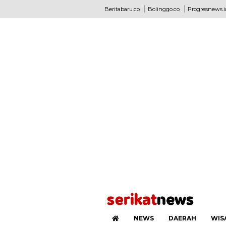
Beritabaru.co
Bolinggo.co
Progresnews.i
NEWS
DAERAH
WIS