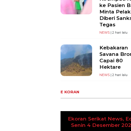
ke Pasien B
Minta Pela
Diberi Sank
Tegas
NEWS
| 2 hari lalu
Kebakaran
Savana Br
Capai 80
Hektare
NEWS
| 2 hari lalu
E KORAN
n Serikat News, Edisi
n 4 Desember 2023