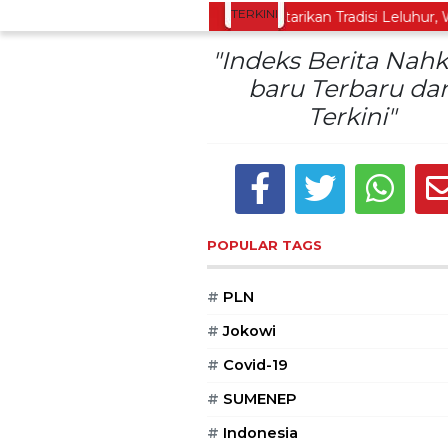
TERKINI
at ke Berbagai Titik
Lestarikan Tradisi Leluhur, War
"Indeks Berita Nah
baru Terbaru da
Terkini"
POPULAR TAGS
#
PLN
#
Jokowi
#
Covid-19
#
SUMENEP
#
Indonesia