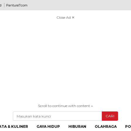
d
Pantura7.com
Close Ad ✕
Scroll to continue with content ↓
CARI
ATA & KULINER
GAYA HIDUP
HIBURAN
OLAHRAGA
PO