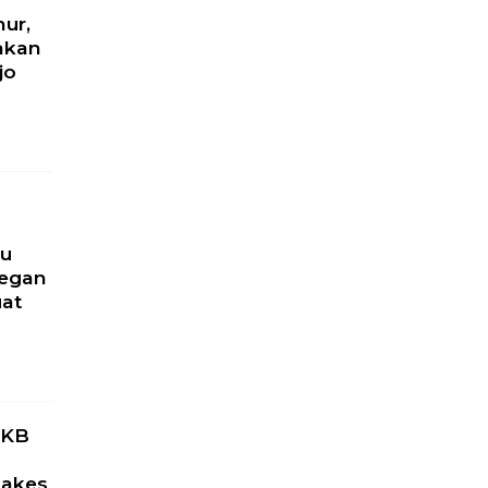
hur,
akan
jo
ru
yegan
uat
u
PKB
Nakes