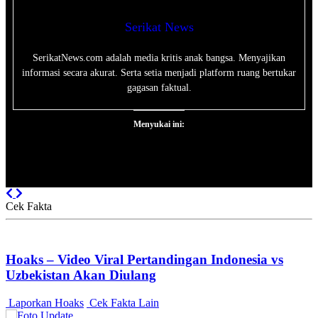
Serikat News
SerikatNews.com adalah media kritis anak bangsa. Menyajikan
informasi secara akurat. Serta setia menjadi platform ruang bertukar
gagasan faktual.
Menyukai ini:
Previous
Next
Cek Fakta
Hoaks – Video Viral Pertandingan Indonesia vs
Uzbekistan Akan Diulang
Laporkan Hoaks
Cek Fakta Lain