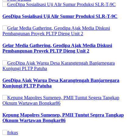
GeoDipa Sosialisasi Uji Alir Sumur Produksi SLR-T-9C
Gelar Media Gathering, Geodipa Ajak Media Diskusi
Pembangunan Proyek PLTP Dieng Unit 2
GeoDipa Ajak Warga Desa Karangtengah Banjarnegara
Kunjungi PLTP Patuha
Kepung Mapolres Sumenep, PMII Tuntut Segera Tangkap
Oknum Wartawan Bongkar86
Previous
Next