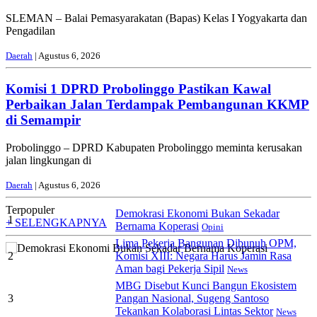
SLEMAN – Balai Pemasyarakatan (Bapas) Kelas I Yogyakarta dan
Pengadilan
Daerah
| Agustus 6, 2026
Komisi 1 DPRD Probolinggo Pastikan Kawal
Perbaikan Jalan Terdampak Pembangunan KKMP
di Semampir
Probolinggo – DPRD Kabupaten Probolinggo meminta kerusakan
jalan lingkungan di
Daerah
| Agustus 6, 2026
Terpopuler
Demokrasi Ekonomi Bukan Sekadar
1
+ SELENGKAPNYA
Bernama Koperasi
Opini
Lima Pekerja Bangunan Dibunuh OPM,
2
Komisi XIII: Negara Harus Jamin Rasa
Aman bagi Pekerja Sipil
News
MBG Disebut Kunci Bangun Ekosistem
3
Pangan Nasional, Sugeng Santoso
Tekankan Kolaborasi Lintas Sektor
News