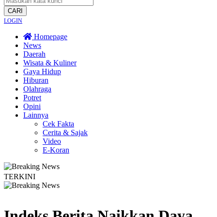
CARI
LOGIN
Homepage
News
Daerah
Wisata & Kuliner
Gaya Hidup
Hiburan
Olahraga
Potret
Opini
Lainnya
Cek Fakta
Cerita & Sajak
Video
E-Koran
TERKINI
gyakarta Edukasi Guru SMKN 1 Seyegan untuk Perkuat Kesadaran Hukum
L
Indeks Berita
Naikkan Daya