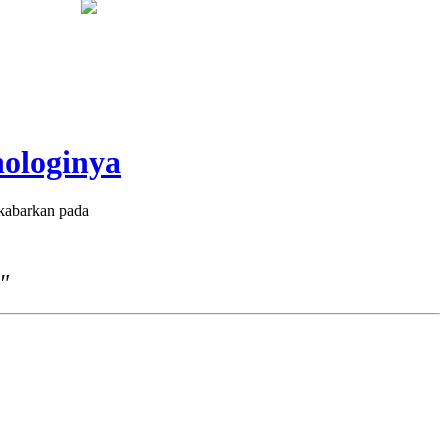
m
Legislator PKB Kecam Aksi Nirempati Nakes ke Pasien BPJS, 
nologinya
kabarkan pada
"