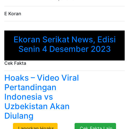
E Koran
Ekoran Serikat News, Edisi
Previous
Next
Senin 4 Desember 2023
Cek Fakta
Hoaks – Video Viral
Pertandingan
Indonesia vs
Uzbekistan Akan
Diulang
Laporkan Hoaks
Cek Fakta Lain