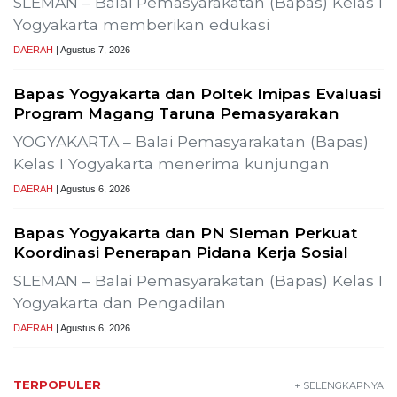
mur Produksi SLR-T-
Gelar Media Gathering, Geodipa Aja
Pembangunan Proyek PLTP Dieng U
Previous
Next
Wisata Bromo Ditutup Total! Kebakaran
Terus Merambat ke Berbagai Titik
Lestarikan Tradisi Leluhur, Warga Dayakan
Sardonoharjo Gelar Merti Dusun
SLEMAN – Merti Dusun Dayakan ke-16 Tahun