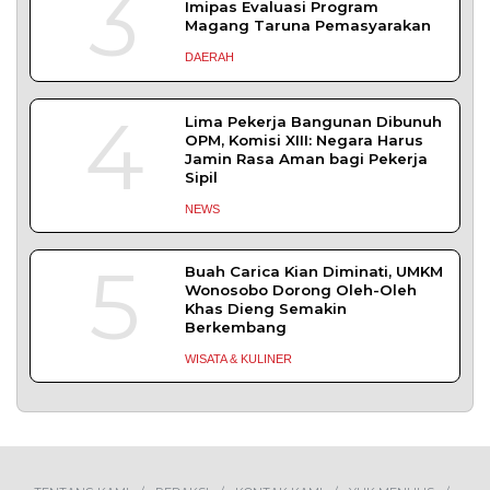
SLEMAN – Balai Pemasyarakatan (Bapas) Kelas I
Yogyakarta dan Pengadilan
DAERAH
| Agustus 6, 2026
TERPOPULER
+ SELENGKAPNYA
1
Demokrasi Ekonomi Bukan
Sekadar Bernama Koperasi
OPINI
MBG Disebut Kunci Bangun