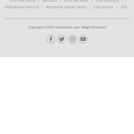
2
Ekosistem Pangan Nasional,
Sugeng Santoso Tekankan
Kolaborasi Lintas Sektor
NEWS
3
Bapas Yogyakarta dan Poltek
Imipas Evaluasi Program
Magang Taruna Pemasyarakan
DAERAH
4
Lima Pekerja Bangunan Dibunuh
OPM, Komisi XIII: Negara Harus
Jamin Rasa Aman bagi Pekerja
Sipil
NEWS
5
Buah Carica Kian Diminati, UMKM
Wonosobo Dorong Oleh-Oleh
Khas Dieng Semakin
Berkembang