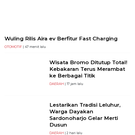
PT
Serikat
Media
Indonesia
Wuling Rilis Aira ev Berfitur Fast Charging
OTOMOTIF
| 47 menit lalu
Wisata Bromo Ditutup Total!
Kebakaran Terus Merambat
ke Berbagai Titik
DAERAH
| 17 jam lalu
Lestarikan Tradisi Leluhur,
Warga Dayakan
Sardonoharjo Gelar Merti
Dusun
DAERAH
| 2 hari lalu