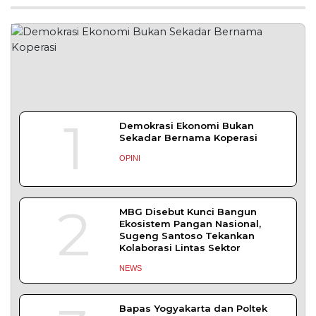
2026 digelar meriah
DAERAH
| Agustus 7, 2026
Bapas Yogyakarta Edukasi Guru SMKN 1
Seyegan untuk Perkuat Kesadaran Hukum
SLEMAN – Balai Pemasyarakatan (Bapas) Kelas I
Yogyakarta memberikan edukasi
DAERAH
| Agustus 7, 2026
Bapas Yogyakarta dan Poltek Imipas Evaluasi
Program Magang Taruna Pemasyarakan
YOGYAKARTA – Balai Pemasyarakatan (Bapas)
Kelas I Yogyakarta menerima kunjungan
DAERAH
| Agustus 6, 2026
Bapas Yogyakarta dan PN Sleman Perkuat
Koordinasi Penerapan Pidana Kerja Sosial