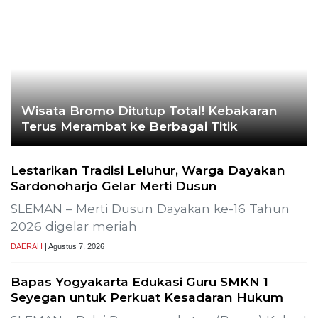
Ekoran Serikat News, Edi
November 2023
CEK FAKTA
Hoaks – Video Viral
Pertandingan Indonesia vs
Uzbekistan Akan Diulang
Laporkan Hoaks
Cek Fakta Lain