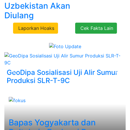
Uzbekistan Akan
Diulang
Laporkan Hoaks
Cek Fakta Lain
GeoDipa Sosialisasi Uji Alir Sumur
Previous
Next
Produksi SLR-T-9C
Bapas Yogyakarta dan