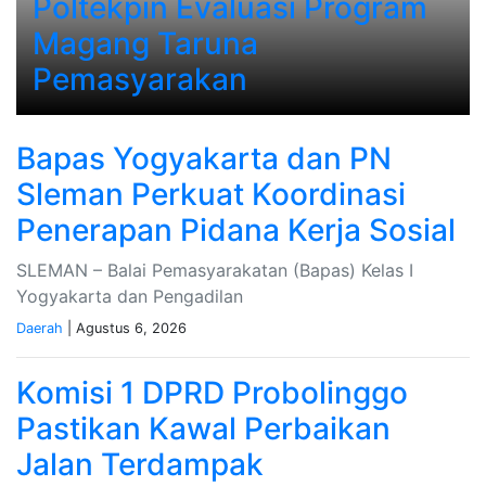
Poltekpin Evaluasi Program
Magang Taruna
Pemasyarakan
Bapas Yogyakarta dan PN
Sleman Perkuat Koordinasi
Penerapan Pidana Kerja Sosial
SLEMAN – Balai Pemasyarakatan (Bapas) Kelas I
Yogyakarta dan Pengadilan
Daerah
| Agustus 6, 2026
Komisi 1 DPRD Probolinggo
Pastikan Kawal Perbaikan
Jalan Terdampak