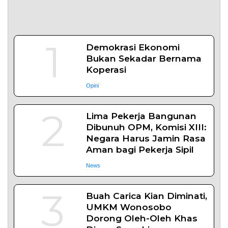
4
Bangun Ekosistem
Pangan Nasional, Sugeng
Santoso Tekankan
Kolaborasi Lintas Sektor
News
5
Bapas Yogyakarta dan
Poltek Imipas Evaluasi
Program Magang Taruna
Pemasyarakan
Daerah
TENTANG KAMI
REDAKSI
KONTAK KAMI
YUK MENULIS
KEBIJAKAN PRIVASI
PEDOMAN MEDIA SIBER
DISCLAIMER
TOS
Copyright © 2026 serikatnews.com. Allright Reserved