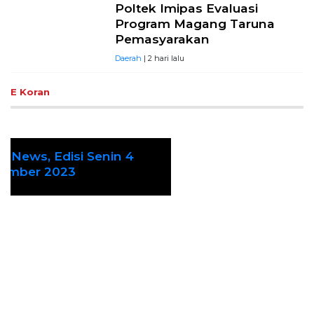
Poltek Imipas Evaluasi
Program Magang Taruna
Pemasyarakan
Daerah
| 2 hari lalu
E Koran
Ekoran Serikat News, Edisi Kamis 9
Previous
Next
November 2023
Cek Fakta
Hoaks – Video Viral
Pertandingan Indonesia vs
Uzbekistan Akan Diulang
Laporkan Hoaks
Cek Fakta Lain