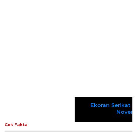
Gelar Media Gathering, Geodipa Ajak Media Diskusi
Pembangunan Proyek PLTP Dieng Unit 2
Previous
Next
Lestarikan Tradisi Leluhur, Warga Dayakan
Sardonoharjo Gelar Merti Dusun