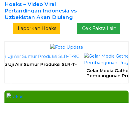
Bapas Yogyakarta Edukasi Guru SMKN 1
Seyegan untuk Perkuat Kesadaran Hukum
SLEMAN – Balai Pemasyarakatan (Bapas) Kelas I
Yogyakarta memberikan edukasi
Daerah
| Agustus 7, 2026
Bapas Yogyakarta dan Poltek Imipas Evaluasi
Program Magang Taruna Pemasyarakan
YOGYAKARTA – Balai Pemasyarakatan (Bapas)
Kelas I Yogyakarta menerima kunjungan
Daerah
| Agustus 6, 2026
Bapas Yogyakarta dan PN Sleman Perkuat
Koordinasi Penerapan Pidana Kerja Sosial
SLEMAN – Balai Pemasyarakatan (Bapas) Kelas I
Yogyakarta dan Pengadilan
Daerah
| Agustus 6, 2026