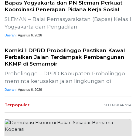
1
Koperasi
Opini
2
Lima Pekerja Bangunan
Dibunuh OPM, Komisi XIII:
Negara Harus Jamin Rasa
Aman bagi Pekerja Sipil
News
3
Buah Carica Kian Diminati,
UMKM Wonosobo
Dorong Oleh-Oleh Khas
Dieng Semakin
Berkembang
Wisata & Kuliner
MBG Disebut Kunci